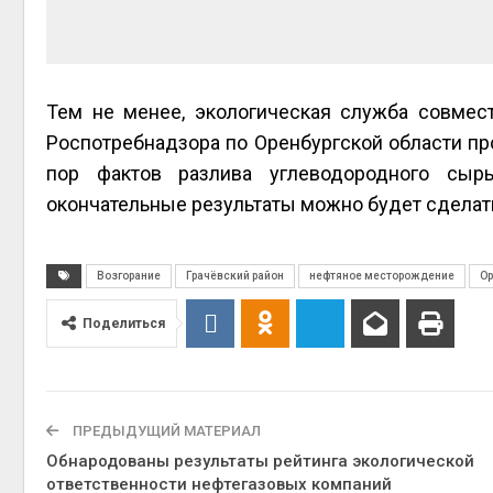
Авг 5, 2
Тем не менее, экологическая служба совмест
Авг 5, 2
Роспотребнадзора по Оренбургской области пр
пор фактов разлива углеводородного сыр
окончательные результаты можно будет сделать
Возгорание
Грачёвский район
нефтяное месторождение
Ор
Поделиться
ПРЕДЫДУЩИЙ МАТЕРИАЛ
Обнародованы результаты рейтинга экологической
ответственности нефтегазовых компаний