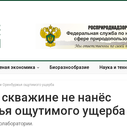
еная экономика
Биоразнообразие
Наука и тех
ии Оренбуржья ощутимого ущерба
 скважине не нанёс
ья ощутимого ущерба
В Домодедове
Панамский ка
ликвидируют
ограничивает
последствия разлива
судов из-за 
олаборатории.
химикатов после пожара
пресной вод