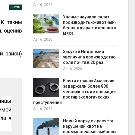
на с
Авг 6, 2026
ЧП/ЧС
Авг 6
провинции
Учёные научили салат
 К таким
 паводков
производить «животный»
 более 140
белок для растительного
, оценив
мяса
Авг 6, 2026
илл
Засуха в Индонезии
й район)
увеличила производство
и для сбора
соли почти в 20 раз
Авг 6, 2026
Авг 6
В пяти странах Амазонии
ложили
задержали более 800
ьевую воду
человек в ходе операции
 помощью
против экологических
ницы
преступлений
имой
Авг 6, 2026
ли в
«Экопульс»
Новый порядок расчёта
я мусорных
нарушений квот на
устят в
промышленные выбросы