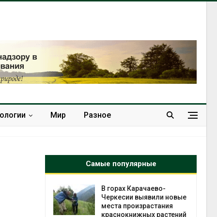
нологии
Мир
Разное
Самые популярные
нал вновь
В горах Карачаево-
 загрузку
Черкесии выявили новые
дефицита
места произрастания
ы
краснокнижных растений