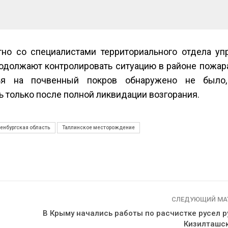
сентябре
026
Авг 6, 2026
Суд запретил
использовать
Европа теряе
крокодилов для охраны
больше лесн
но со специалистами территориального отдела уп
израильской тюрьмы
биомассы из-з
вредителей и
026
одолжают контролировать ситуацию в районе пожара
Авг 6, 2026
ья на почвенный покров обнаружено не было,
 только после полной ликвидации возгорания.
енбургская область
Таллинское месторождение
СЛЕДУЮЩИЙ МА
В Крыму начались работы по расчистке русел р
Кизилташск