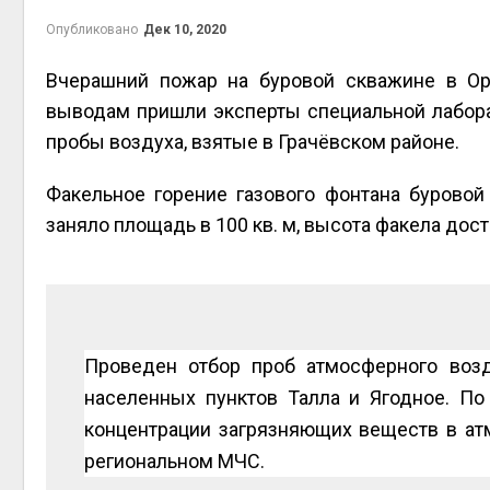
на скл
Опубликовано
Дек 10, 2020
Авг 6, 2
Вчерашний пожар на буровой скважине в Ор
выводам пришли эксперты специальной лабора
пробы воздуха, взятые в Грачёвском районе.
Факельное горение газового фонтана буровой
заняло площадь в 100 кв. м, высота факела дост
Авг 6, 2
Проведен отбор проб атмосферного возду
населенных пунктов Талла и Ягодное. По
концентрации загрязняющих веществ в ат
региональном МЧС.