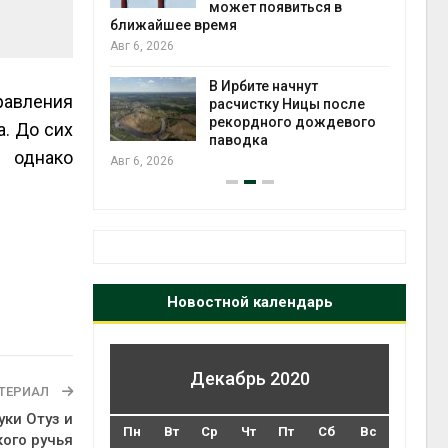
может появиться в
Авг 5
ближайшее время
Авг 6, 2026
т всё
ой
В Ирбите начнут
равления
а засух,
расчистку Ницы после
 рубок
рекордного дождевого
Авг 5
. До сих
паводка
 однако
Авг 6, 2026
Новостной календарь
Декабрь 2020
ТЕРИАЛ
уки Отуз и
Пн
Вт
Ср
Чт
Пт
Сб
Вс
ого ручья