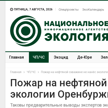
ПЯТНИЦА, 7 АВГУСТА, 2026
Спецпроекты
ЭкоКалендарь
Главная
ЧП/ЧС
Экоцид
Де-Юре
Зел
Спецпроекты
ЭкоЗОЖ
Главная
ЧП/ЧС
Пожар на нефтяной скважине не нанёс эколог
Пожар на нефтяной
экологии Оренбурж
Таковы предварительные выводы экспертов эк