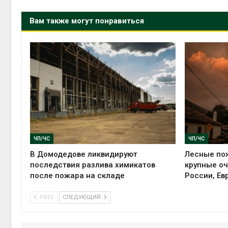
Вам также могут понравиться
ЧП/ЧС
ЧП/ЧС
В Домодедове ликвидируют
Лесные пож
последствия разлива химикатов
крупные оч
после пожара на складе
России, Ев
PREV
СЛЕДУЮЩИЙ