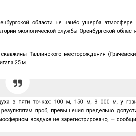
аде
Авг 6, 2026
026
В китайской 
енбургской области не нанёс ущерба атмосфере.
Изменение климата
Шэньси из-за
меняет ареалы бабочек
эвакуировали
тории экологической службы Оренбургской области
по всему миру
тыс. человек
Авг 6, 2026
Авг 6, 2026
В Австралии снизят
МЕГА и ВкусВ
 скважины Таллинского месторождения (Грачёвски
стоимость установки
установили
игала 25 м.
солнечных панелей для
экообменник
бизнеса
вторсырья
026
Авг 6, 2026
Москвариум отметит 11-
Учёные пред
летие трёхдневным
получать пит
фестивалем
из воздуха с
ха в пяти точках: 100 м, 150 м, 3 000 м, у гра
ветра
Авг 5, 2026
 результатам проб, превышения предельно допуст
Авг 6, 2026
В Кении противников
мосферном воздухе не зарегистрировано, — сообщи
строительства АЭС
Приложение 
проверяют по статье о
для контрол
терроризме
площадок зап