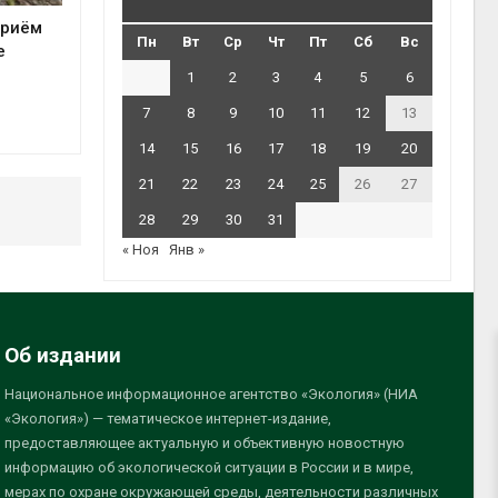
приём
Пн
Вт
Ср
Чт
Пт
Сб
Вс
е
1
2
3
4
5
6
7
8
9
10
11
12
13
14
15
16
17
18
19
20
21
22
23
24
25
26
27
28
29
30
31
« Ноя
Янв »
Об издании
Национальное информационное агентство «Экология» (НИА
«Экология») — тематическое интернет-издание,
предоставляющее актуальную и объективную новостную
информацию об экологической ситуации в России и в мире,
мерах по охране окружающей среды, деятельности различных