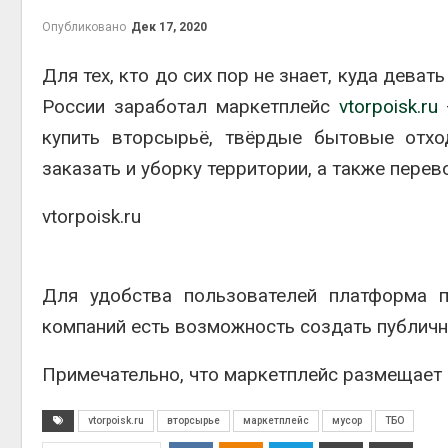
Опубликовано
Дек 17, 2020
Для тех, кто до сих пор не знает, куда дева
России заработал маркетплейс
vtorpoisk.ru
–
контей
Авг 7, 2
купить вторсырьё, твёрдые бытовые отхо
заказать и уборку территории, а также пере
vtorpoisk.ru
Авг 6, 2
Для удобства пользователей платформа 
компаний есть возможность создать публич
Авг 6, 2
Примечательно, что маркетплейс размещает 
vtorpoisk.ru
вторсырье
маркетплейс
мусор
ТБО