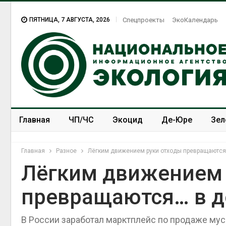
ПЯТНИЦА, 7 АВГУСТА, 2026
Спецпроекты
ЭкоКалендарь
Главная
ЧП/ЧС
Экоцид
Де-Юре
Зел
Спецпроекты
ЭкоЗОЖ
Главная
Разное
Лёгким движением руки отходы превращаются
Лёгким движением 
превращаются… в д
В России заработал марктплейс по продаже мус