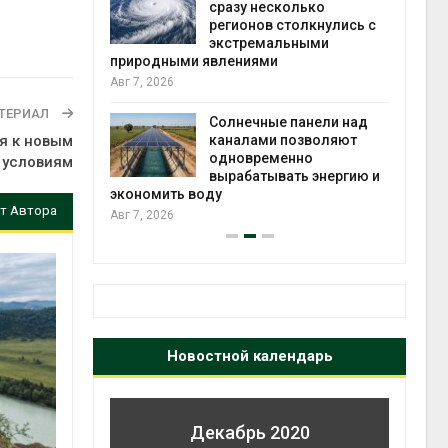
й миграцией
сразу несколько
регионов столкнулись с
Авг 6
экстремальными
природными явлениями
т сбор
Авг 7, 2026
приютов
города
ТЕРИАЛ
Солнечные панели над
я к новым
каналами позволяют
Авг 6
одновременно
 условиям
вырабатывать энергию и
экономить воду
т Автора
Авг 7, 2026
Новостной календарь
Декабрь 2020