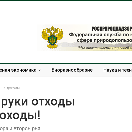
еная экономика
Биоразнообразие
Наука и тех
… в доходы!
руки отходы
оходы!
Дождевая вода с крыш
Южная Корея
может помочь городам
развитие сол
переживать жару
энергетики из
ора и вторсырья.
спроса со ст
Авг 7, 2026