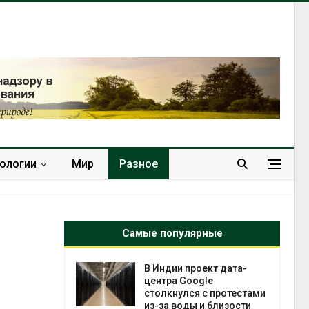
нологии
Мир
Разное
Самые популярные
 ускорит
В Индии проект дата-
нечной
центра Google
-за роста
столкнулся с протестами
ороны ИИ
из-за воды и близости