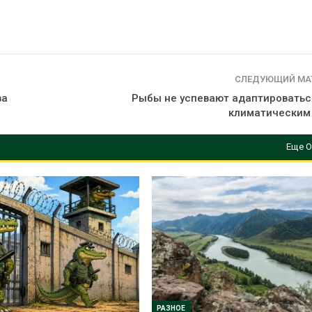
вторсырья
перед осенне
026
Авг 7, 2026
Учёные предложили
Ozon запусти
получать питьевую воду
помощи для 
из воздуха с помощью
Нижнего Нов
СЛЕДУЮЩИЙ МА
ветра
Авг 7, 2026
ва
Рыбы не успевают адаптироватьс
026
климатическим
Еще О
РАЗНОЕ