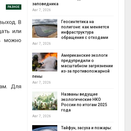
заповедника
РАЗНОЕ
Авг 7, 2026
в
выход. В
ща Волги и
Геосинтетика на
те может
полигоне: как меняется
дать или
рму почти в
инфраструктура
конт
обращения с отходами
Авг 7
ь можно
Авг 7, 2026
требовал
Американские экологи
ожения в
предупредили о
ды на фоне
масштабном загрязнении
 от пожаров
из-за противопожарной
Авг 6
пены
Авг 7, 2026
ам. Для
х шин
ться без
Названы ведущие
 и почти
экологические НКО
я
России по итогам 2025
Авг 6
года
Авг 7, 2026
северные
ют вес
Тайфун, засуха и пожары: