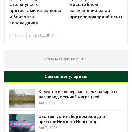
столкнулся с
масштабном
протестами из-за воды
загрязнении из-за
и близости
противопожарной пены
заповедника
PREV
СЛЕДУЮЩИЙ
Комментарии закрыты.
Самые популярные
Тайфун, засуха и пожары: сразу
несколько регионов столкнулись с
экстремальными природными
явлениями
Авг 7, 2026
Солнечные панели над каналами
позволяют одновременно