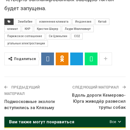
будет запущена.
Зимбабве
изменения климата
Индонезия
Китай
климат
КНР
Кристин Ширер
Лаури Мюллювирт
Парижское соглашение
Си Цзиньпин
СО2
угольные электростанции
Поделиться
ПРЕДЫДУЩИЙ
СЛЕДУЮЩИЙ МАТЕРИАЛ
МАТЕРИАЛ
Вдоль дороги Кемерово-
Юрга живодёр развесил
Подмосковные экологи
трупы собак
вступились за Клязьму
Вам также могут понравиться
Все