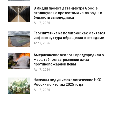
вырабатывать энергию и экономить
воду
Авг 7, 2026
Дождевая вода с крыш может помочь
городам переживать жару
я
Авг 7, 2026
Минприроды потребовало ускорить
строительство мусорных объектов и
уборку контейнерных площадок
Авг 7, 2026
Панамский канал вновь ограничивает
загрузку судов из-за дефицита пресной
воды
Авг 6, 2026
В китайской провинции Шэньси из-за
паводков эвакуировали более 140 тыс.
человек
Авг 6, 2026