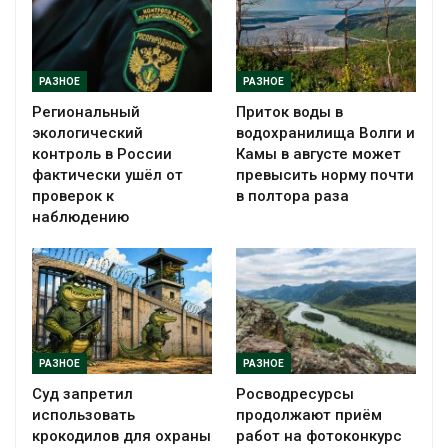
РАЗНОЕ
РАЗНОЕ
Региональный
Приток воды в
экологический
водохранилища Волги и
контроль в России
Камы в августе может
фактически ушёл от
превысить норму почти
проверок к
в полтора раза
наблюдению
РАЗНОЕ
РАЗНОЕ
Суд запретил
Росводресурсы
использовать
продолжают приём
крокодилов для охраны
работ на фотоконкурс