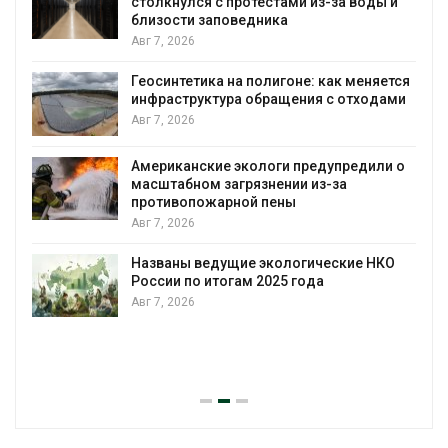
столкнулся с протестами из-за воды и
А
близости заповедника
Авг 7, 2026
Геосинтетика на полигоне: как меняется
инфраструктура обращения с отходами
Авг 7, 2026
Американские экологи предупредили о
масштабном загрязнении из-за
противопожарной пены
Авг 7, 2026
Названы ведущие экологические НКО
России по итогам 2025 года
Авг 7, 2026
я