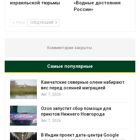
израильской тюрьмы
«Водные достояния
России»
PREV
СЛЕДУЮЩИЙ
Комментарии закрыты.
Самые популярные
Камчатские северные олени набирают
и
вес перед осенней миграцией
Авг 7, 2026
А
Ozon запустит сбор помощи для
к
приютов Нижнего Новгорода
Авг 7, 2026
В Индии проект дата-центра Google