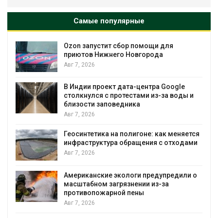
Самые популярные
Ozon запустит сбор помощи для
к
приютов Нижнего Новгорода
Авг 7, 2026
А
В Индии проект дата-центра Google
столкнулся с протестами из-за воды и
близости заповедника
Авг 7, 2026
Геосинтетика на полигоне: как меняется
инфраструктура обращения с отходами
Авг 7, 2026
Американские экологи предупредили о
масштабном загрязнении из-за
противопожарной пены
Авг 7, 2026