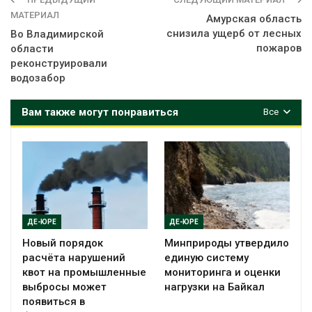
МАТЕРИАЛ
Амурская область
снизила ущерб от лесных
Во Владимирской
пожаров
области
реконструировали
водозабор
Вам также могут понравиться
Все
ДЕ-ЮРЕ
ДЕ-ЮРЕ
Новый порядок
Минприроды утвердило
расчёта нарушений
единую систему
квот на промышленные
мониторинга и оценки
выбросы может
нагрузки на Байкал
появиться в