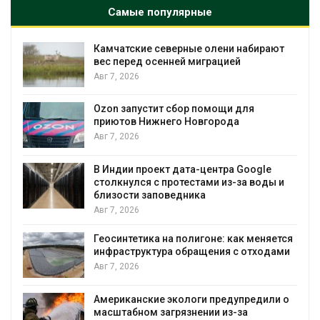
Самые популярные
Камчатские северные олени набирают
и
вес перед осенней миграцией
Авг 7, 2026
А
Ozon запустит сбор помощи для
к
приютов Нижнего Новгорода
Авг 7, 2026
В Индии проект дата-центра Google
столкнулся с протестами из-за воды и
А
близости заповедника
Авг 7, 2026
Геосинтетика на полигоне: как меняется
инфраструктура обращения с отходами
Авг 7, 2026
Американские экологи предупредили о
масштабном загрязнении из-за