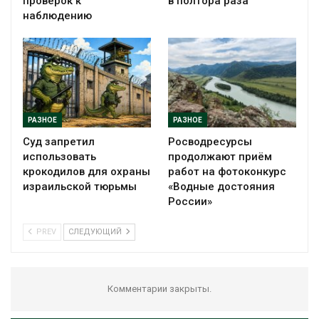
проверок к
в полтора раза
наблюдению
РАЗНОЕ
РАЗНОЕ
Суд запретил
Росводресурсы
использовать
продолжают приём
крокодилов для охраны
работ на фотоконкурс
израильской тюрьмы
«Водные достояния
России»
PREV
СЛЕДУЮЩИЙ
Комментарии закрыты.