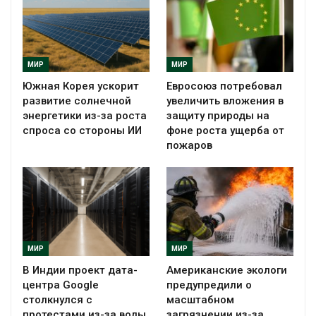
МИР
МИР
Южная Корея ускорит
Евросоюз потребовал
развитие солнечной
увеличить вложения в
энергетики из-за роста
защиту природы на
спроса со стороны ИИ
фоне роста ущерба от
пожаров
МИР
МИР
В Индии проект дата-
Американские экологи
центра Google
предупредили о
столкнулся с
масштабном
протестами из-за воды
загрязнении из-за