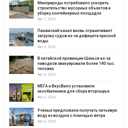
Минприроды потребовало ускорить
я
строительство мусорных объектов и
уборку контейнерных площадок
Авг 7, 2026
Панамский канал вновь ограничивает
загрузку судов из-за дефицита пресной
воды
Авг 6, 2026
В китайской провинции Шэньси из-за
паводков эвакуировали более 140 тыс.
человек
Авг 6, 2026
МЕГА и ВкусВилл установили
экообменники для сбора вторсырья
Авг 6, 2026
Учёные предложили получать питьевую
воду из воздуха с помощью ветра
Авг 6, 2026