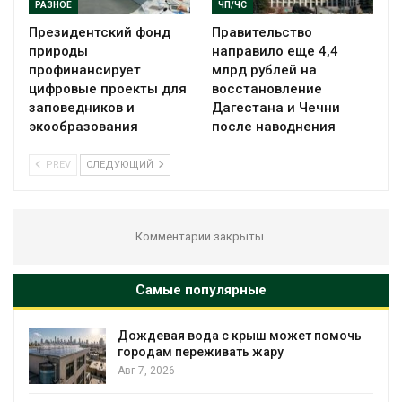
РАЗНОЕ
ЧП/ЧС
Президентский фонд
Правительство
природы
направило еще 4,4
профинансирует
млрд рублей на
цифровые проекты для
восстановление
заповедников и
Дагестана и Чечни
экообразования
после наводнения
PREV
СЛЕДУЮЩИЙ
Комментарии закрыты.
Самые популярные
Дождевая вода с крыш может помочь
городам переживать жару
Авг 7, 2026