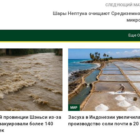
СЛЕДУЮЩИЙ МА
Шары Нептуна очищают Средиземно
микр
Еще О
МИР
й провинции Шэньси из-за
Засуха в Индонезии увеличил
вакуировали более 140
производство соли почти в 20
ек