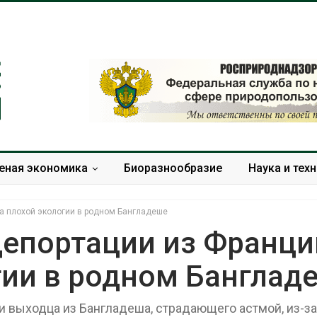
еная экономика
Биоразнообразие
Наука и тех
а плохой экологии в родном Бангладеше
епортации из Франци
гии в родном Банглад
В Домодедове
Панамский ка
ликвидируют
ограничивает
последствия разлива
судов из-за 
 выходца из Бангладеша, страдающего астмой, из-за
химикатов после пожара
пресной вод