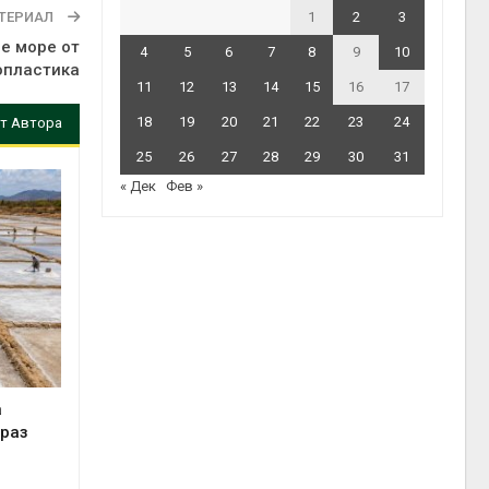
ТЕРИАЛ
1
2
3
е море от
4
5
6
7
8
9
10
опластика
11
12
13
14
15
16
17
18
19
20
21
22
23
24
т Автора
25
26
27
28
29
30
31
« Дек
Фев »
а
 раз