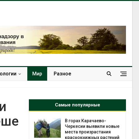
нологии
Мир
Разное
и
Самые популярные
еше
нал вновь
В горах Карачаево-
 загрузку
Черкесии выявили новые
дефицита
места произрастания
ы
краснокнижных растений