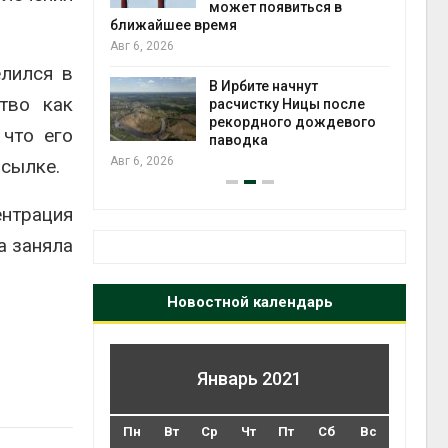
может появиться в
Авг 5
ближайшее время
Авг 6, 2026
т всё
елился в
ой
В Ирбите начнут
тво как
а засух,
расчистку Ницы после
 рубок
рекордного дождевого
Авг 5
 что его
паводка
Авг 6, 2026
ысылке.
ентрация
а заняла
Новостной календарь
Январь 2021
Пн
Вт
Ср
Чт
Пт
Сб
Вс