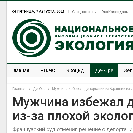
ПЯТНИЦА, 7 АВГУСТА, 2026
Спецпроекты
ЭкоКалендарь
Главная
ЧП/ЧС
Экоцид
Де-Юре
Зел
Спецпроекты
ЭкоЗОЖ
Главная
Де-Юре
Мужчина избежал депортации из Франции из-з
Мужчина избежал д
из-за плохой эколо
Французский суд отменил решение о депортации