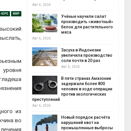
на с
Авг 6, 2026
Авг 6
Е-ЮРЕ
МИР
провинции
Учёные научили салат
 паводков
производить «животный»
 более 140
белок для растительного
высокий
мяса
выслать,
Авг 6, 2026
илл
Засуха в Индонезии
увеличила производство
рьезным
и для сбора
соли почти в 20 раз
Авг 6, 2026
 уровня
Авг 6
нгладеша
В пяти странах Амазонии
ложили
задержали более 800
рязнения
ьевую воду
человек в ходе операции
 помощью
против экологических
преступлений
Авг 6, 2026
дного из
«Экопульс»
Новый порядок расчёта
жчина во
я мусорных
нарушений квот на
устят в
промышленные выбросы
 лечения