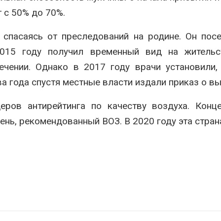
сентябре
026
 с 50% до 70%.
Авг 6, 2026
Суд запретил
использовать
Европа теряе
спасаясь от преследований на родине. Он пос
крокодилов для охраны
больше лесн
2015 году получил временный вид на жительс
израильской тюрьмы
биомассы из-з
вредителей и
026
чении. Однако в 2017 году врачи установили,
Авг 6, 2026
а года спустя местные власти издали приказ о в
еров антирейтинга по качеству воздуха. Конц
нь, рекомендованный ВОЗ. В 2020 году эта стран