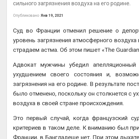
сильного загрязнения воздуха на его родине.
на скл
Авг 6, 2
Опубликовано
Янв 19, 2021
Суд во Франции отменил решение о депор
уровень загрязнения атмосферного воздуха 
страдаем астма. Об этом пишет «The Guardian
Адвокат мужчины убедил апелляционный 
ухудшением своего состояния и, возмож
Авг 6, 2
загрязнения на его родине. В результате по
было отменено, поскольку он столкнется с у
воздуха в своей стране происхождения.
Это первый случай, когда французский су
критериев в таком деле. К вниманию был при
Франции, в Бангладеше нет. При этом дыхат