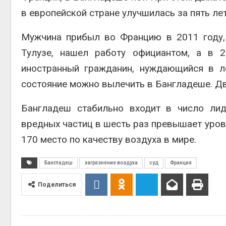
Авг 5, 2
в европейской стране улучшилась за пять лет
Мужчина прибыл во Францию в 2011 году, 
Тулузе, нашел работу официантом, а в 
Авг 5, 2
иностранный гражданин, нуждающийся в ле
состояние можно вылечить в Бангладеше. Дв
Бангладеш стабильно входит в число лид
вредных частиц в шесть раз превышает урове
170 место по качеству воздуха в мире.
Бангладеш
загрязнение воздуха
суд
Франция
Поделиться