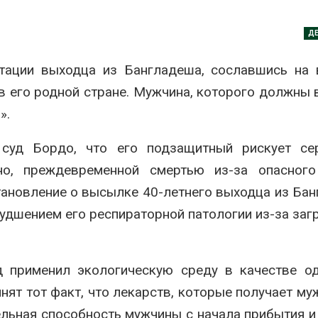
аде
Авг 6, 2026
026
Д
В китайской 
Изменение климата
Шэньси из-за
меняет ареалы бабочек
эвакуировали
тации выходца из Бангладеша, сославшись на 
по всему миру
тыс. человек
в его родной стране. Мужчина, которого должны 
Авг 6, 2026
Авг 6, 2026
».
В Австралии снизят
МЕГА и ВкусВ
стоимость установки
установили
суд Бордо, что его подзащитный рискует се
солнечных панелей для
экообменник
бизнеса
вторсырья
но, преждевременной смертью из-за опасного
026
Авг 6, 2026
становление о высылке 40-летнего выходца из Ба
Москвариум отметит 11-
Учёные пред
худшением его респираторной патологии из-за заг
летие трёхдневным
получать пит
фестивалем
из воздуха с
ветра
Авг 5, 2026
Авг 6, 2026
д применил экологическую среду в качестве о
В Кении противников
строительства АЭС
Приложение 
нят тот факт, что лекарств, которые получает му
проверяют по статье о
для контрол
терроризме
площадок зап
ельная способность мужчины с начала прибытия и