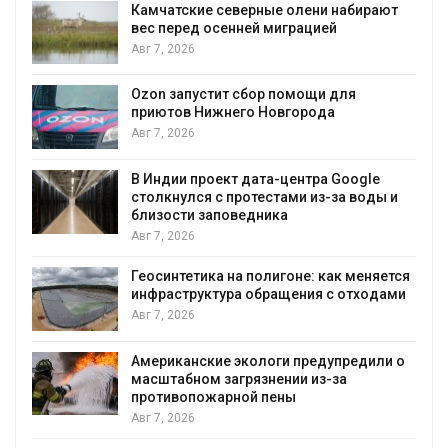
Камчатские северные олени набирают
и
вес перед осенней миграцией
Авг 7, 2026
А
Ozon запустит сбор помощи для
к
приютов Нижнего Новгорода
Авг 7, 2026
В Индии проект дата-центра Google
столкнулся с протестами из-за воды и
А
близости заповедника
Авг 7, 2026
Геосинтетика на полигоне: как меняется
инфраструктура обращения с отходами
Авг 7, 2026
Американские экологи предупредили о
масштабном загрязнении из-за
противопожарной пены
Авг 7, 2026