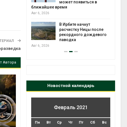
может появиться в
Авг 5
ближайшее время
Авг 6, 2026
т всё
ой
В Ирбите начнут
а засух,
расчистку Ницы после
 рубок
рекордного дождевого
Авг 5
паводка
ТЕРИАЛ
Авг 6, 2026
оразведка
т Автора
Новостной календарь
Февраль 2021
Пн
Вт
Ср
Чт
Пт
Сб
Вс