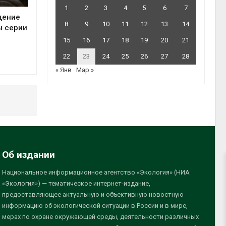
1
2
3
4
5
6
7
щение
8
9
10
11
12
13
14
ы серии
15
16
17
18
19
20
21
22
23
24
25
26
27
28
« Янв
Мар »
Об издании
Национальное информационное агентство «Экология» (НИА
«Экология») — тематическое интернет-издание,
предоставляющее актуальную и объективную новостную
информацию об экологической ситуации в России и в мире,
мерах по охране окружающей среды, деятельности различных