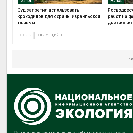
РАЗНОЕ
РАЗНОЕ
Суд запретил использовать
Росводрес
крокодилов для охраны израильской
работ на ф
тюрьмы
достояния
PREV
СЛЕДУЮЩИЙ
Ко
При копировании материалов сайта ссылка на nia.eco