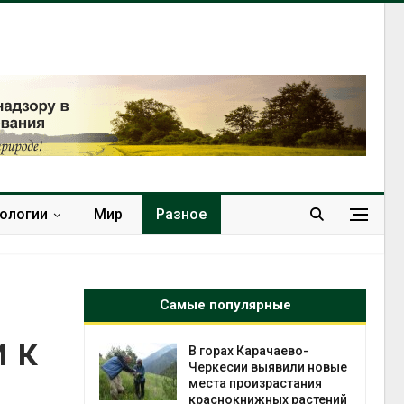
нологии
Мир
Разное
Самые популярные
 к
нал вновь
В горах Карачаево-
 загрузку
Черкесии выявили новые
дефицита
места произрастания
ы
краснокнижных растений