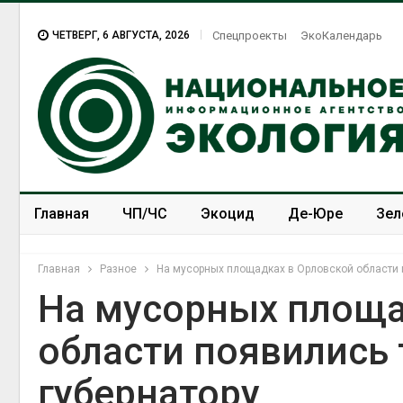
ЧЕТВЕРГ, 6 АВГУСТА, 2026
Спецпроекты
ЭкоКалендарь
Главная
ЧП/ЧС
Экоцид
Де-Юре
Зел
Спецпроекты
ЭкоЗОЖ
Главная
Разное
На мусорных площадках в Орловской области 
На мусорных площа
области появились 
губернатору