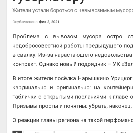
на скл
Жители устали бороться с невывозимым мусор
Авг 6, 2
Опубликовано
Фев 3, 2021
Проблема с вывозом мусора остро ст
недобросовестной работы предыдущего под
в свалку. Из-за нарастающего недовольства
контракт. Однако новый подрядчик – УК «Зе
Авг 6, 2
В итоге жители посёлка Нарышкино Урицког
кардинально и оригинально: на контейнер
таблички с открытыми посланиями к главе 
Призывы просты и понятны: убрать, наконец,
О реакции главы региона на такой перфоманс