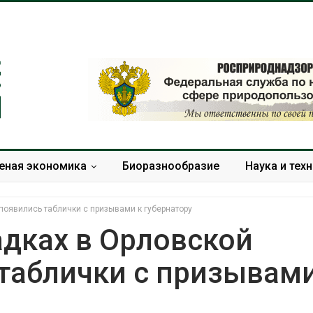
еная экономика
Биоразнообразие
Наука и тех
появились таблички с призывами к губернатору
дках в Орловской
таблички с призывами
В Домодедове
Панамский ка
ликвидируют
ограничивает
последствия разлива
судов из-за 
химикатов после пожара
пресной вод