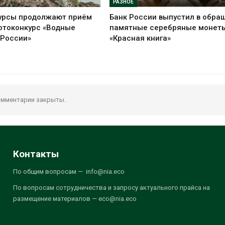
РАЗНОЕ
урсы продолжают приём
Банк России выпустил в обра
отоконкурс «Водные
памятные серебряные монет
 России»
«Красная книга»
мментарии закрыты.
Контакты
По общим вопросам — info@nia.eco
По вопросам сотрудничества и запросу актуального прайса на
размещение материалов — eco@nia.eco