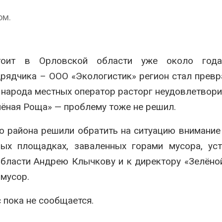
аде
Авг 6, 2026
ом.
026
В китайской 
Изменение климата
Шэньси из-за
меняет ареалы бабочек
эвакуировали
по всему миру
тыс. человек
оит в Орловской области уже около года
Авг 6, 2026
Авг 6, 2026
рядчика – ООО «Экологистик» регион стал прев
В Австралии снизят
МЕГА и ВкусВ
 народа местных оператор расторг неудовлетвор
стоимость установки
установили
солнечных панелей для
экообменник
лёная Роща» — проблему тоже не решил.
бизнеса
вторсырья
026
Авг 6, 2026
о района решили обратить на ситуацию внимание
Москвариум отметит 11-
Учёные пред
ных площадках, заваленных горами мусора, ус
летие трёхдневным
получать пит
области Андрею Клычкову и к директору «Зелёно
фестивалем
из воздуха с
ветра
Авг 5, 2026
 мусор.
Авг 6, 2026
В Кении противников
 пока не сообщается.
строительства АЭС
Приложение 
проверяют по статье о
для контрол
терроризме
площадок зап