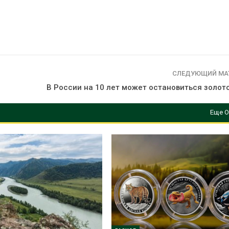
сентябре
026
Авг 6, 2026
Суд запретил
использовать
Европа теряе
крокодилов для охраны
больше лесн
израильской тюрьмы
биомассы из-з
вредителей и
026
Авг 6, 2026
СЛЕДУЮЩИЙ МА
В России на 10 лет может остановиться золот
Еще О