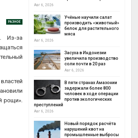
на с
Авг 6, 2026
Авг 6
провинции
Учёные научили салат
РАЗНОЕ
 паводков
производить «животный»
 более 140
белок для растительного
мяса
. Из-за
Авг 6, 2026
ращаться
илл
Засуха в Индонезии
ительный
увеличила производство
и для сбора
соли почти в 20 раз
Авг 6, 2026
Авг 6
 властей
В пяти странах Амазонии
ложили
задержали более 800
тановили
ьевую воду
человек в ходе операции
й рощи».
 помощью
против экологических
преступлений
Авг 6, 2026
«Экопульс»
Новый порядок расчёта
я мусорных
нарушений квот на
устят в
промышленные выбросы