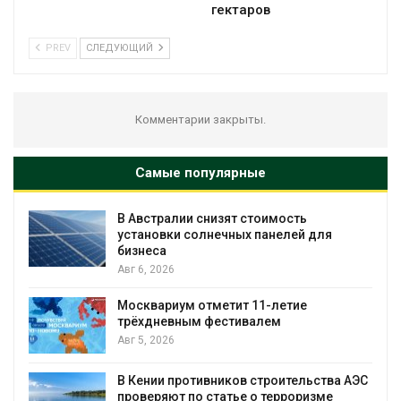
гектаров
PREV
СЛЕДУЮЩИЙ
Комментарии закрыты.
Самые популярные
Омская область получит ещё 598 мл
для
рублей на перевод частных домов на
Авг 5, 2026
В Японии высаживают прибрежные леса для защи
от цунами
Авг 5, 2026
Суд взыскал с золотодобывающей
ьства АЭС
компании 145,4 млн рублей за ущерб
изме
недрам