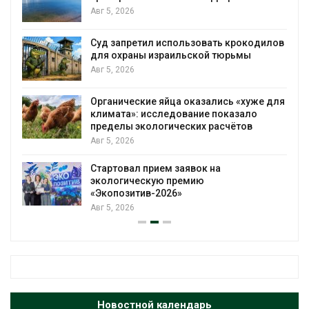
Авг 5, 2026
Микропластик обнаружили почти у в
рокодилов
животных глубоководных
мы
гидротермальных источников
Авг 5, 2026
«хуже для
В Пермском крае осудили фигурант
зало
дела о хищении средств на утилизац
тов
строительных отходов
Авг 5, 2026
В Мурманске начали испытывать
подземную систему сбора отходов
Авг 5, 2026
Новостной календарь