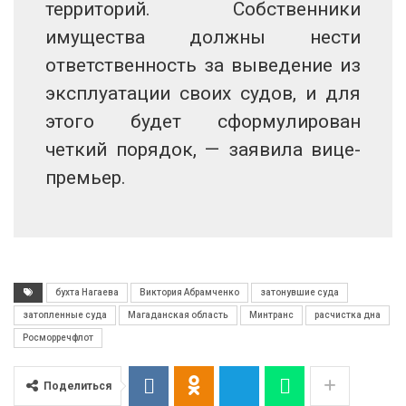
территорий. Собственники
имущества должны нести
ответственность за выведение из
эксплуатации своих судов, и для
этого будет сформулирован
четкий порядок, — заявила вице-
премьер.
бухта Нагаева
Виктория Абрамченко
затонувшие суда
затопленные суда
Магаданская область
Минтранс
расчистка дна
Росморречфлот
Поделиться