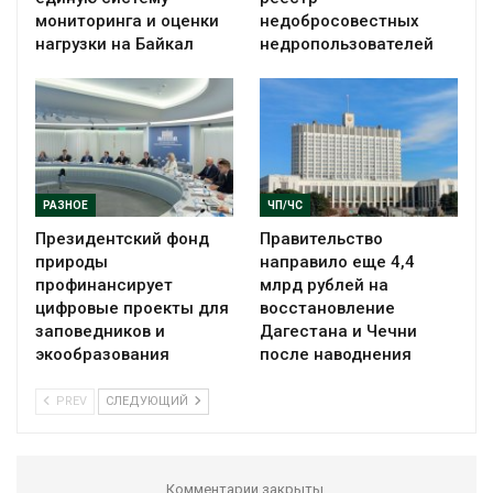
мониторинга и оценки
недобросовестных
нагрузки на Байкал
недропользователей
РАЗНОЕ
ЧП/ЧС
Президентский фонд
Правительство
природы
направило еще 4,4
профинансирует
млрд рублей на
цифровые проекты для
восстановление
заповедников и
Дагестана и Чечни
экообразования
после наводнения
PREV
СЛЕДУЮЩИЙ
Комментарии закрыты.