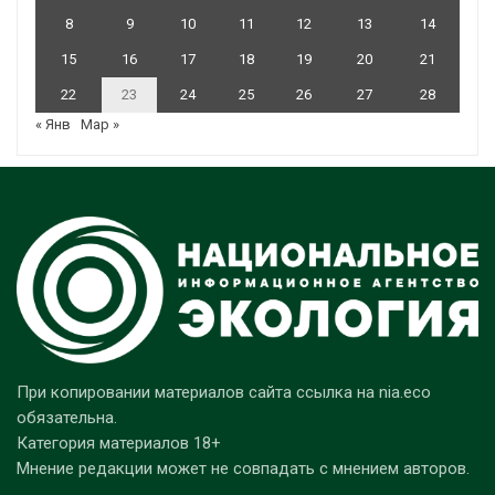
8
9
10
11
12
13
14
15
16
17
18
19
20
21
22
23
24
25
26
27
28
« Янв
Мар »
При копировании материалов сайта ссылка на nia.eco
обязательна.
Категория материалов 18+
Мнение редакции может не совпадать с мнением авторов.