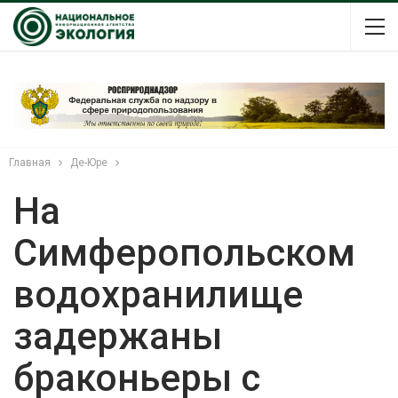
Главная
Де-Юре
На
Симферопольском
водохранилище
задержаны
браконьеры с