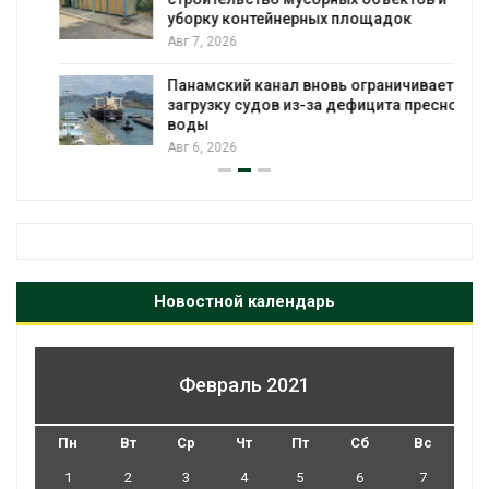
уборку контейнерных площадок
Авг 7, 2026
Панамский канал вновь ограничивает
загрузку судов из-за дефицита пресной
воды
Авг 6, 2026
Новостной календарь
Февраль 2021
Пн
Вт
Ср
Чт
Пт
Сб
Вс
1
2
3
4
5
6
7