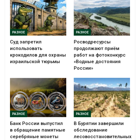
РАЗНОЕ
РАЗНОЕ
Суд запретил
Росводресурсы
использовать
продолжают приём
крокодилов для охраны
работ на фотоконкурс
израильской тюрьмы
«Водные достояния
России»
РАЗНОЕ
РАЗНОЕ
Банк России выпустил
В Бурятии завершили
в обращение памятные
обследование
серебряные монеты
лесовосстановительных