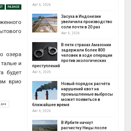
Авг 6, 2026
КТ
РАЗНОЕ
илл
Засуха в Индонезии
оженного
увеличила производство
и для сбора
соли почти в 20 раз
бытового
Авг 6, 2026
Авг 6
В пяти странах Амазонии
ложили
задержали более 800
ло озера
ьевую воду
человек в ходе операции
 помощью
против экологических
 талые и
преступлений
а будет
Авг 6, 2026
ам врио
«Экопульс»
Новый порядок расчёта
я мусорных
нарушений квот на
устят в
промышленные выбросы
Авг 5
может появиться в
 дна
ближайшее время
Авг 6, 2026
т всё
ой
В Ирбите начнут
а засух,
расчистку Ницы после
Авг 5