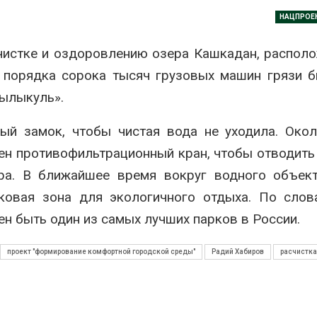
Авг 6, 2026
НАЦПРОЕ
В Австралии снизят
стоимость установки
МЕГА и ВкусВ
чистке и оздоровлению озера Кашкадан, распол
солнечных панелей для
установили
бизнеса
экообменник
 порядка сорока тысяч грузовых машин грязи 
вторсырья
026
Авг 6, 2026
сылыкуль».
Москвариум отметит 11-
летие трёхдневным
Учёные пред
ный замок, чтобы чистая вода не уходила. Око
фестивалем
получать пит
из воздуха с
Авг 5, 2026
ен противофильтрационный кран, чтобы отводить
ветра
ра. В ближайшее время вокруг водного объект
Авг 6, 2026
В Кении противников
строительства АЭС
ковая зона для экологичного отдыха. По слов
проверяют по статье о
Приложение 
терроризме
для контрол
н быть один из самых лучших парков в России.
площадок зап
026
сентябре
проект "формирование комфортной городской среды"
Радий Хабиров
расчистка
Авг 6, 2026
Суд запретил
использовать
крокодилов для охраны
Европа теряе
израильской тюрьмы
больше лесн
биомассы из-з
026