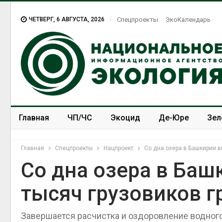
ЧЕТВЕРГ, 6 АВГУСТА, 2026
Спецпроекты
ЭкоКалендарь
Главная
ЧП/ЧС
Экоцид
Де-Юре
Зел
Спецпроекты
ЭкоЗОЖ
Главная
Спецпроекты
Нацпроект
Со дна озера в Башкирии в
Со дна озера в Ба
тысяч грузовиков г
Завершается расчистка и оздоровление водного 