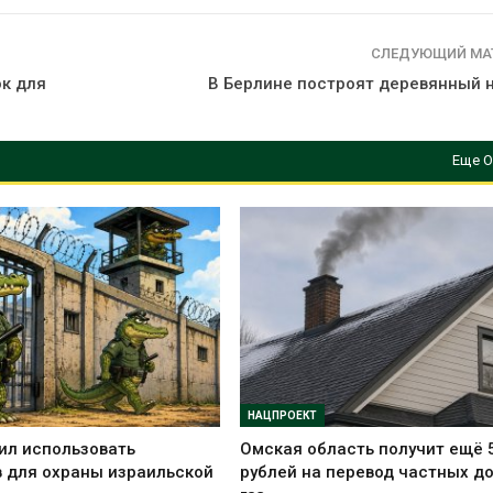
вредителей и
Авг 6, 2026
Органические яйца
СЛЕДУЮЩИЙ МА
оказались «хуже для
климата»: исследование
В горах Кара
ок для
В Берлине построят деревянный 
показало пределы
Черкесии вы
ических расчётов
места произр
краснокнижн
026
Авг 6, 2026
Еще О
НАЦПРОЕКТ
ил использовать
Омская область получит ещё 
 для охраны израильской
рублей на перевод частных д