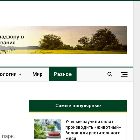
нологии
Мир
Разное
Самые популярные
провинции
Учёные научили салат
 паводков
производить «животный»
 более 140
белок для растительного
 парк.
мяса