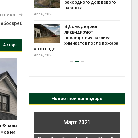
 рубок
рекордного дождевого
паводка
Авг 6, 2026
ТЕРИАЛ
чаево-
небоскреб
явили новые
В Домодедове
астания
ликвидируют
экол
ых растений
последствия разлива
Авг 5
химикатов после пожара
т Автора
на складе
Авг 6, 2026
Новостной календарь
Март 2021
598 млн
омов на