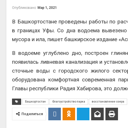
Опубликовано
Мар 1, 2021
В Башкортостане проведены работы по рас
в границах Уфы. Со дна водоема вывезено
Авг 6, 2
мусора и ила, пишет башкирское издание «А
В водоеме углублено дно, построен глиня
появилась ливневая канализация и установл
сточные воды с городского жилого секто
оборудована комфортная современная пар
Главы республики Радия Хабирова, это долже
Авг 5, 2
Башкортостан
благоустройство парка
восстановление озера
Поделиться
Авг 5, 2