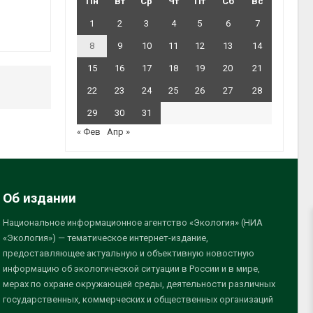
Пн
Вт
Ср
Чт
Пт
Сб
Вс
1
2
3
4
5
6
7
8
9
10
11
12
13
14
15
16
17
18
19
20
21
22
23
24
25
26
27
28
29
30
31
« Фев
Апр »
Об издании
Национальное информационное агентство «Экология» (НИА
«Экология») — тематическое интернет-издание,
предоставляющее актуальную и объективную новостную
информацию об экологической ситуации в России и в мире,
мерах по охране окружающей среды, деятельности различных
государственных, коммерческих и общественных организаций