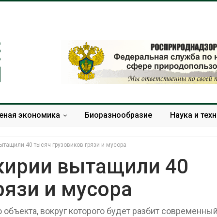
еная экономика
Биоразнообразие
Наука и тех
ытащили 40 тысяч грузовиков грязи и мусора
шкирии вытащили 40
рязи и мусора
Изменение климата
В китайской 
меняет ареалы бабочек
Шэньси из-за
по всему миру
эвакуировали
объекта, вокруг которого будет разбит современный
тыс. человек
Авг 6, 2026