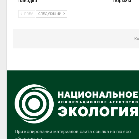
паводка
тюрьмы
PREV
СЛЕДУЮЩИЙ
Ко
При копировании материалов сайта ссылка на nia.eco
обязательна.