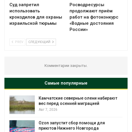
Суд запретил
Росводресурсы
использовать
продолжают приём
крокодилов для охраны
работ на фотоконкурс
израильской тюрьмы
«Водные достояния
России»
PREV
СЛЕДУЮЩИЙ
Комментарии закрыты.
Самые популярные
Камчатские северные олени набирают
и
вес перед осенней миграцией
Авг 7, 2026
А
Ozon запустит сбор помощи для
к
приютов Нижнего Новгорода