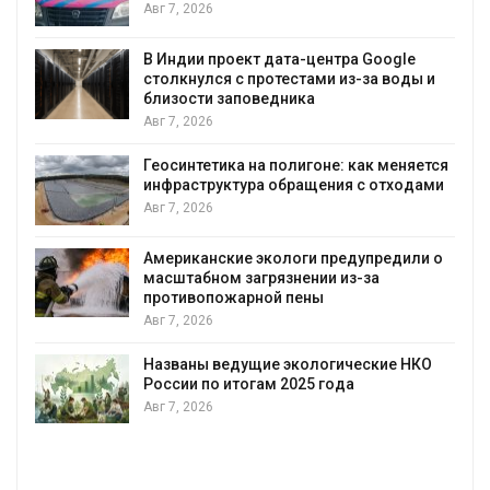
Авг 7, 2026
В Индии проект дата-центра Google
столкнулся с протестами из-за воды и
А
близости заповедника
Авг 7, 2026
Геосинтетика на полигоне: как меняется
инфраструктура обращения с отходами
Авг 7, 2026
Американские экологи предупредили о
масштабном загрязнении из-за
противопожарной пены
Авг 7, 2026
Названы ведущие экологические НКО
России по итогам 2025 года
Авг 7, 2026
я