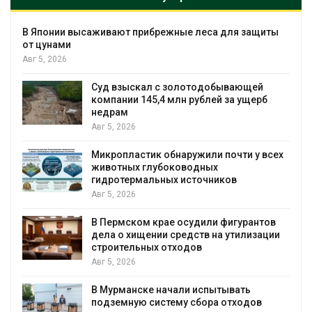
брежные леса для защиты
Минприроды утве
мониторинга и оце
Байкал
Авг 5, 2026
л с золотодобывающей
5,4 млн рублей за ущерб
Спасённые от исч
всё чаще нападаю
Малайзии
Авг 5, 2026
к обнаружили почти у всех
лубоководных
В России изменил
льных источников
паводков, лесоус
и регистрации пе
Авг 5, 2026
крае осудили фигурантов
нии средств на утилизации
От спасения рек 
х отходов
определены фина
экологического 
Авг 4, 2026
 начали испытывать
истему сбора отходов
Обратный разворот