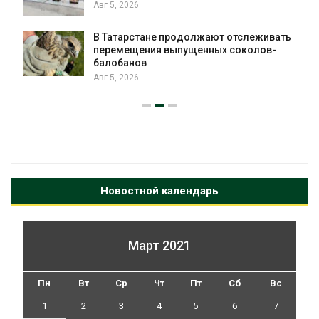
европейские ВИЭ-
ставку на нефть и 
Авг 4, 2026
е продолжают отслеживать
я выпущенных соколов-
Ливни и наводнен
привели к гибели 
Авг 4, 2026
Новостной календарь
Март 2021
Пн
Вт
Ср
Чт
Пт
Сб
Вс
1
2
3
4
5
6
7