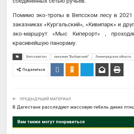
соединённых сетью ручьёв.
Авг 5, 2
Помимо эко-тропы в Вепсском лесу в 2021 
заказниках «Кургальский», «Кивипарк» и дру
эко-маршрут «Мыс Киперорт» , проход
Авг 5, 2
красивейшую панораму.
Вепсский лес
заказник "Выборгский"
Ленинградская область
Поделиться
ПРЕДЫДУЩИЙ МАТЕРИАЛ
В Дагестане расследуют массовую гибель диких пти
Вам также могут понравиться