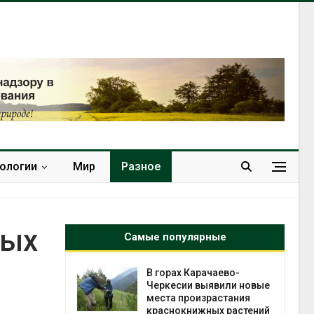
нологии
Мир
Разное
вых
Самые популярные
нал вновь
В горах Карачаево-
 загрузку
Черкесии выявили новые
дефицита
места произрастания
ы
краснокнижных растений