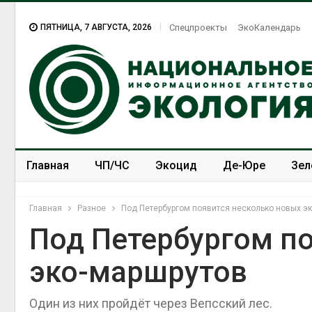
ПЯТНИЦА, 7 АВГУСТА, 2026
Спецпроекты
ЭкоКалендарь
Главная
ЧП/ЧС
Экоцид
Де-Юре
Зел
Спецпроекты
ЭкоЗОЖ
Главная
Разное
Под Петербургом появится несколько новых э
Под Петербургом п
эко-маршрутов
Один из них пройдёт через Вепсский лес.