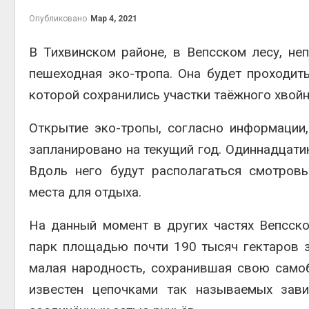
на скл
Опубликовано
Мар 4, 2021
Авг 6, 2
В Тихвинском районе, в Вепсском лесу, не
пешеходная эко-тропа. Она будет проходить
которой сохранились участки таёжного хвойн
Открытие эко-тропы, согласно информации,
запланировано на текущий год. Одиннадцат
Вдоль него будут располагаться смотров
Авг 6, 2
места для отдыха.
На данный момент в других частях Вепсск
парк площадью почти 190 тысяч гектаров з
малая народность, сохранившая свою самоб
известен цепочками так называемых зав