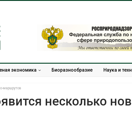
еная экономика
Биоразнообразие
Наука и тех
ко-маршрутов
оявится несколько но
В Домодедове
Панамский ка
ликвидируют
ограничивает
последствия разлива
судов из-за 
химикатов после пожара
пресной вод