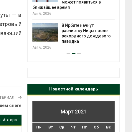
может появиться в
Авг 5
ближайшее время
руты — в
Авг 6, 2026
т всё
метровый
ой
В Ирбите начнут
а засух,
расчистку Ницы после
ывающий
 рубок
рекордного дождевого
Авг 5
паводка
Авг 6, 2026
Новостной календарь
ТЕРИАЛ
шем снеге
Март 2021
т Автора
Пн
Вт
Ср
Чт
Пт
Сб
Вс