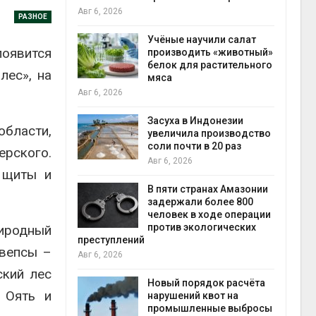
на с
Авг 6, 2026
РАЗНОЕ
Авг 6
провинции
Учёные научили салат
появится
 паводков
производить «животный»
 более 140
белок для растительного
лес», на
мяса
Авг 6, 2026
илл
Засуха в Индонезии
области,
увеличила производство
и для сбора
соли почти в 20 раз
ерского.
Авг 6, 2026
 щиты и
Авг 6
В пяти странах Амазонии
ложили
задержали более 800
ьевую воду
человек в ходе операции
 помощью
против экологических
риродный
преступлений
 вепсы –
Авг 6, 2026
ский лес
«Экопульс»
Новый порядок расчёта
 Оять и
я мусорных
нарушений квот на
устят в
промышленные выбросы