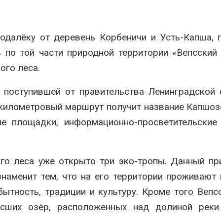
аде
Авг 6, 2026
026
В китайской 
подалёку от деревень Корбеничи и Усть-Капша, 
Изменение климата
Шэньси из-за
меняет ареалы бабочек
эвакуировали
 по той части природной территории «Вепсский 
по всему миру
тыс. человек
Авг 6, 2026
Авг 6, 2026
ого леса.
В Австралии снизят
МЕГА и ВкусВ
 поступившей от правительства Ленинградской 
стоимость установки
установили
солнечных панелей для
экообменник
икилометровый маршрут получит название Капшоз
бизнеса
вторсырья
ые площадки, информационно-просветительские
026
Авг 6, 2026
Москвариум отметит 11-
Учёные пред
летие трёхдневным
получать пит
фестивалем
из воздуха с
ого леса уже открыто три эко-тропы. Данный п
ветра
Авг 5, 2026
наменит тем, что на его территории проживают
Авг 6, 2026
В Кении противников
ытность, традиции и культуру. Кроме того Вепс
строительства АЭС
Приложение 
исших озёр, расположенных над долиной реки
проверяют по статье о
для контрол
терроризме
площадок зап