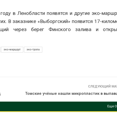
сентябре
026
Авг 6, 2026
году в Ленобласти появятся и другие эко-марш
Суд запретил
использовать
Европа теряе
гих. В заказнике «Выборгский» появится 17-кило
крокодилов для охраны
больше лесн
израильской тюрьмы
биомассы из-з
ящий через берег Финского залива и откр
вредителей и
026
Авг 6, 2026
эко-маршрут
эко-тропа
СЛЕДУЮЩИЙ МА
ц
Томские учёные нашли микропластик в выпав
Еще О