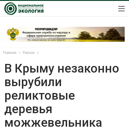
Главная
Разное
В Крыму незаконно
вырубили
реликтовые
деревья
можжевельника