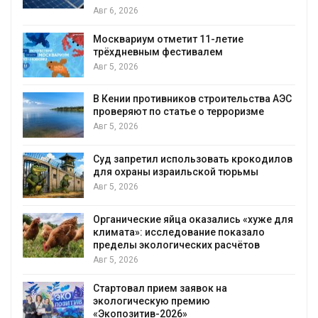
Авг 6, 2026
Москвариум отметит 11-летие
трёхдневным фестивалем
А
Авг 5, 2026
т
В Кении противников строительства АЭС
проверяют по статье о терроризме
Авг 5, 2026
Суд запретил использовать крокодилов
для охраны израильской тюрьмы
Авг 5, 2026
Органические яйца оказались «хуже для
климата»: исследование показало
пределы экологических расчётов
Авг 5, 2026
Стартовал прием заявок на
экологическую премию
«Экопозитив-2026»