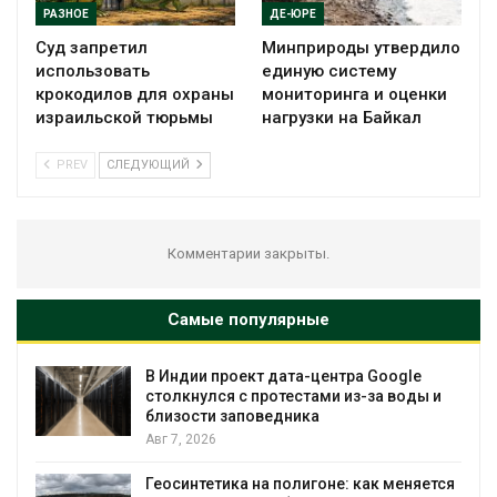
РАЗНОЕ
ДЕ-ЮРЕ
Суд запретил
Минприроды утвердило
использовать
единую систему
крокодилов для охраны
мониторинга и оценки
израильской тюрьмы
нагрузки на Байкал
PREV
СЛЕДУЮЩИЙ
Комментарии закрыты.
Самые популярные
В Индии проект дата-центра Google
столкнулся с протестами из-за воды и
близости заповедника
Авг 7, 2026
Геосинтетика на полигоне: как меняется