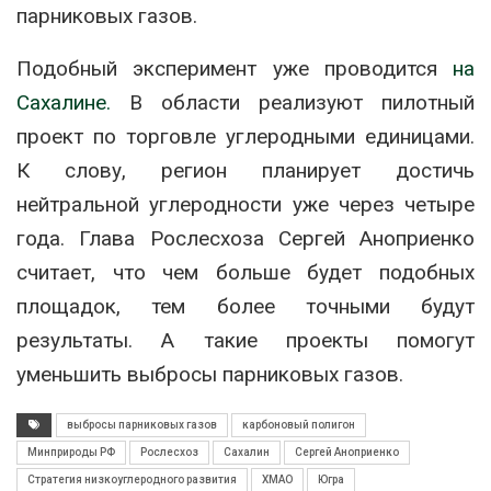
парниковых газов.
Подобный эксперимент уже проводится
на
Сахалине.
В области реализуют пилотный
проект по торговле углеродными единицами.
К слову, регион планирует достичь
нейтральной углеродности уже через четыре
года. Глава Рослесхоза Сергей Аноприенко
считает, что чем больше будет подобных
площадок, тем более точными будут
результаты. А такие проекты помогут
уменьшить выбросы парниковых газов.
выбросы парниковых газов
карбоновый полигон
Минприроды РФ
Рослесхоз
Сахалин
Сергей Аноприенко
Стратегия низкоуглеродного развития
ХМАО
Югра