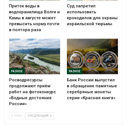
Приток воды в
Суд запретил
водохранилища Волги и
использовать
Камы в августе может
крокодилов для охраны
превысить норму почти
израильской тюрьмы
в полтора раза
РАЗНОЕ
РАЗНОЕ
Росводресурсы
Банк России выпустил
продолжают приём
в обращение памятные
работ на фотоконкурс
серебряные монеты
«Водные достояния
серии «Красная книга»
России»
PREV
СЛЕДУЮЩИЙ