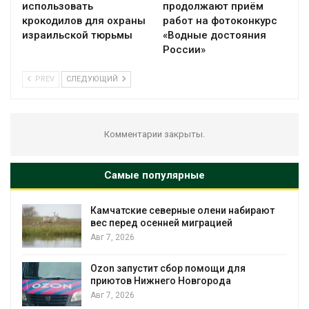
использовать
продолжают приём
крокодилов для охраны
работ на фотоконкурс
израильской тюрьмы
«Водные достояния
России»
PREV
СЛЕДУЮЩИЙ
Комментарии закрыты.
Самые популярные
Камчатские северные олени набирают
вес перед осенней миграцией
Авг 7, 2026
Авг 
Ozon запустит сбор помощи для
приютов Нижнего Новгорода
Авг 7, 2026