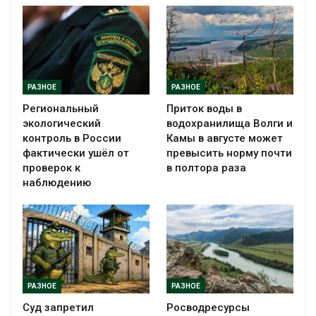
РАЗНОЕ
РАЗНОЕ
Региональный
Приток воды в
экологический
водохранилища Волги и
контроль в России
Камы в августе может
фактически ушёл от
превысить норму почти
проверок к
в полтора раза
наблюдению
РАЗНОЕ
РАЗНОЕ
Суд запретил
Росводресурсы