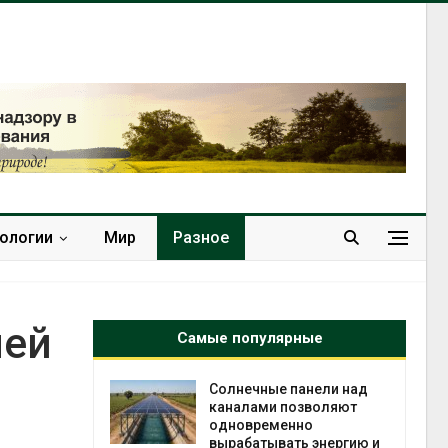
нологии
Мир
Разное
лей
Самые популярные
т сбор
Солнечные панели над
приютов
каналами позволяют
города
одновременно
вырабатывать энергию и