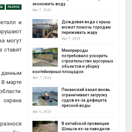
экономить воду
Авг 6
КА
РАЗНОЕ
Авг 7, 2026
кт дата-
e
металл и
 протестами
Дождевая вода с крыш
 близости
может помочь городам
азрушают
переживать жару
Авг 7, 2026
Авг 6
ва могут
а ставят
 на
Минприроды
к меняется
потребовало ускорить
ура
строительство мусорных
 отходами
объектов и уборку
контейнерных площадок
 данным
Авг 6
Авг 7, 2026
 В марте
е экологи
и о
Панамский канал вновь
бласти.
загрязнении
ограничивает загрузку
 охрана
вопожарной
судов из-за дефицита
пресной воды
Авг 6
Авг 6, 2026
 разнося
ущие
В китайской провинции
ие НКО
Шэньси из-за паводков