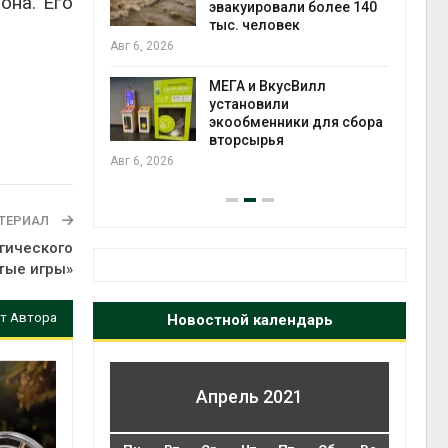
она. Его
огам 2025
эвакуировали более 140
тыс. человек
Авг 6
Авг 6, 2026
а и пожары:
МЕГА и ВкусВилл
ько
установили
лкнулись с
экообменники для сбора
ыми
вторсырья
Авг 6, 2026
ТЕРИАЛ
гического
тые игры»
т Автора
Новостной календарь
Апрель 2021