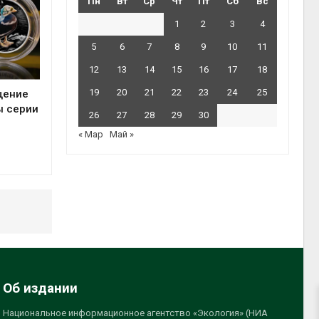
Пн
Вт
Ср
Чт
Пт
Сб
Вс
1
2
3
4
5
6
7
8
9
10
11
12
13
14
15
16
17
18
19
20
21
22
23
24
25
щение
ы серии
26
27
28
29
30
« Мар
Май »
Об издании
Национальное информационное агентство «Экология» (НИА