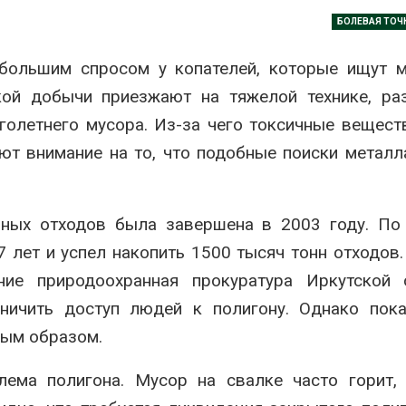
026
БОЛЕВАЯ ТОЧ
В Индии прое
Приложение «Экопульс»
центра Googl
 большим спросом у копателей, которые ищут 
для контроля мусорных
столкнулся с
площадок запустят в
из-за воды и
гкой добычи приезжают на тяжелой технике, р
сентябре
заповедника
026
Авг 7, 2026
олетнего мусора. Из-за чего токсичные вещест
т внимание на то, что подобные поиски металл
Европа теряет всё
Геосинтетика
больше лесной
полигоне: ка
биомассы из-за засух,
инфраструкт
вредителей и рубок
обращения с
ьных отходов была завершена в 2003 году. По
026
Авг 7, 2026
 лет и успел накопить 1500 тысяч тонн отходов.
В горах Карачаево-
Американски
Черкесии выявили новые
предупредил
ие природоохранная прокуратура Иркутской о
места произрастания
масштабном 
ничить доступ людей к полигону. Однако пока
краснокнижных растений
из-за проти
пены
026
ным образом.
Авг 7, 2026
Учёные научили салат
лема полигона. Мусор на свалке часто горит,
производить «животный»
Названы вед
белок для растительного
экологическ