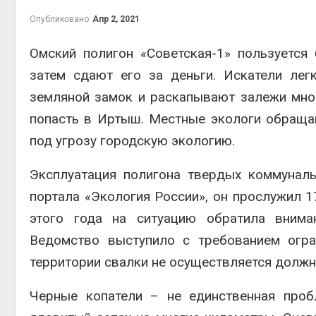
Авг 6, 2
Опубликовано
Апр 2, 2021
Омский полигон «Советская-1» пользуется
затем сдают его за деньги. Искатели ле
Авг 6, 2
земляной замок и раскапывают залежи мног
попасть в Иртыш. Местные экологи обращаю
под угрозу городскую экологию.
Эксплуатация полигона твердых коммунал
Авг 6, 2
портала «Экология России», он прослужил 17
этого года на ситуацию обратила вниман
Ведомство выступило с требованием огра
Авг 6, 2
территории свалки не осуществляется долж
Черные копатели – не единственная проб