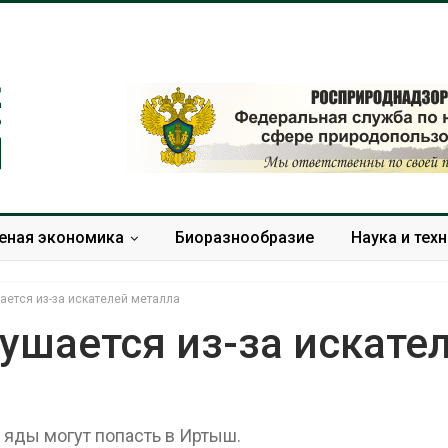
еная экономика
Биоразнообразие
Наука и тех
ается из-за искателей металла
ушается из-за искате
Учёные предложили
Ozon запусти
получать питьевую воду
помощи для 
из воздуха с помощью
Нижнего Нов
 яды могут попасть в Иртыш.
ветра
Авг 7, 2026