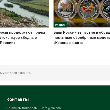
РАЗНОЕ
урсы продолжают приём
Банк России выпустил в обра
отоконкурс «Водные
памятные серебряные монет
 России»
«Красная книга»
мментарии закрыты.
Контакты
По общим вопросам — info@nia.eco