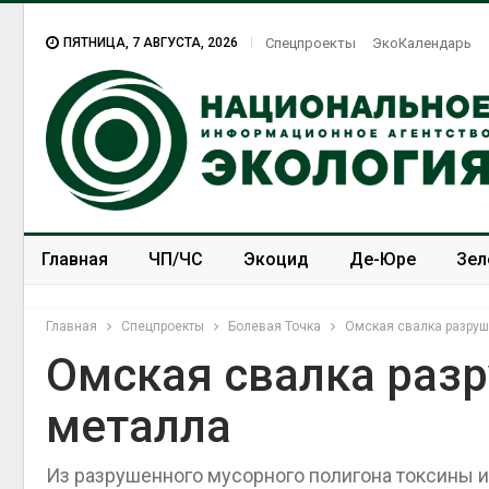
ПЯТНИЦА, 7 АВГУСТА, 2026
Спецпроекты
ЭкоКалендарь
Главная
ЧП/ЧС
Экоцид
Де-Юре
Зел
Спецпроекты
ЭкоЗОЖ
Главная
Спецпроекты
Болевая Точка
Омская свалка разруш
Омская свалка разр
металла
Из разрушенного мусорного полигона токсины и