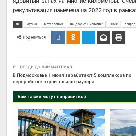
ядовитый запах на многие километры. Очеви
Авг 6, 2
рекультивация намечена на 2022 год в рамка
Иртыш
металлолом
нацпроект "Экология"
Омск
природ
Поделиться
ПРЕДЫДУЩИЙ МАТЕРИАЛ
В Подмосковье 1 июня заработают 5 комплексов по
переработке строительного мусора
Вам также могут понравиться