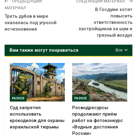
ПРЕДЫДУЩИЙ
СЛЕДУЮЩИЙ МАТЕРИАЛ
МАТЕРИАЛ
В Госдуме хотят
повысить
Треть дубов в мире
ответственность
оказалась под угрозой
застройщиков за шум и
исчезновения
грязный воздух
Вам также могут понравиться
Все
РАЗНОЕ
РАЗНОЕ
Суд запретил
Росводресурсы
использовать
продолжают приём
крокодилов для охраны
работ на фотоконкурс
израильской тюрьмы
«Водные достояния
России»