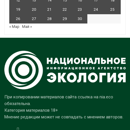
12
13
14
15
16
17
18
19
20
21
22
23
24
25
26
27
28
29
30
« Мар
Май »
При копировании материалов сайта ссылка на nia.eco
обязательна.
Категория материалов 18+
Мнение редакции может не совпадать с мнением авторов.