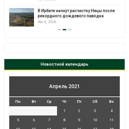
В Ирбите начнут расчистку Ницы после
рекордного дождевого паводка
Авг 6, 2026
Новостной календарь
Апрель 2021
Пн
Вт
Ср
Чт
Пт
Сб
Вс
1
2
3
4
5
6
7
8
9
10
11