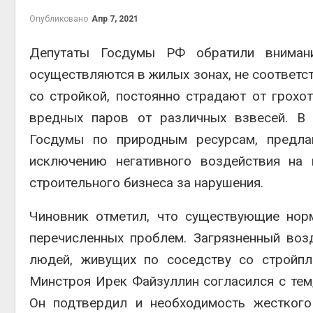
А
Опубликовано
Апр 7, 2021
Минприроды
потребовало ускорить
Депутаты Госдумы РФ обратили внимани
строительство мусорных
объектов и уборку
осуществляются в жилых зонах, не соответ
контейнерных площадок
п
Авг 7, 2026
со стройкой, постоянно страдают от грохот
А
вредных паров от различных взвесей. В 
Панамский канал вновь
ограничивает загрузку
Госдумы по природным ресурсам, предл
судов из-за дефицита
пресной воды
исключению негативного воздействия на 
Авг 6, 2026
строительного бизнеса за нарушения.
А
В китайской провинции
Шэньси из-за паводков
Чиновник отметил, что существующие нор
эвакуировали более 140
перечисленных проблем. Загрязненный во
тыс. человек
Авг 6, 2026
людей, живущих по соседству со стройпл
А
Минстроя Ирек Файзуллин согласился с тем
МЕГА и ВкусВилл
установили
Он подтвердил и необходимость жесткого
экообменники для сбора