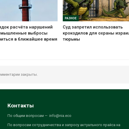
РАЗНОЕ
ядок расчёта нарушений
Суд запретил использовать
ромышленные выбросы
крокодилов для охраны израи
виться в ближайшее время
тюрьмы
мментарии закрыты.
Контакты
По общим вопросам — info@nia.eco
По вопросам сотрудничества и запросу актуального прайса на