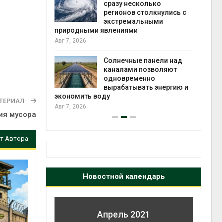
есколько
вторсырья
в столкнулись с
Авг 6, 2026
мальными
ми
Учёные предложили
получать питьевую воду
из воздуха с помощью
ные панели над
ветра
ми позволяют
Авг 6, 2026
еменно
ывать энергию и
ТЕРИАЛ
ия мусора
т Автора
Новостной календарь
Апрель 2021