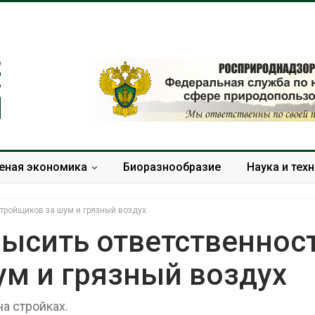
еная экономика
Биоразнообразие
Наука и тех
стройщиков за шум и грязный воздух
высить ответственнос
ум и грязный воздух
Южная Корея ускорит
В Индии
развитие солнечной
центра 
энергетики из-за роста
столкну
а стройках.
спроса со стороны ИИ
из-за в