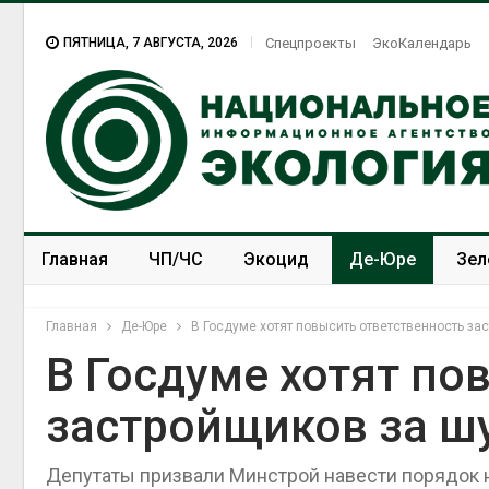
ПЯТНИЦА, 7 АВГУСТА, 2026
Спецпроекты
ЭкоКалендарь
Главная
ЧП/ЧС
Экоцид
Де-Юре
Зел
Спецпроекты
ЭкоЗОЖ
Главная
Де-Юре
В Госдуме хотят повысить ответственность за
В Госдуме хотят по
застройщиков за ш
Дождевая вода с крыш
может помочь городам
переживать жару
Депутаты призвали Минстрой навести порядок н
Авг 7, 2026