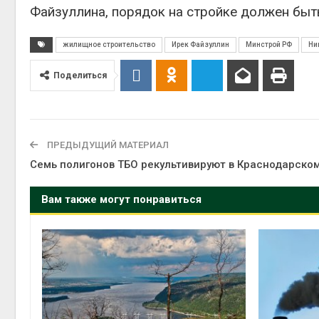
вторсырья
Файзуллина, порядок на стройке должен быть
Авг 6, 2026
жилищное строительство
Ирек Файзуллин
Минстрой РФ
Ни
Учёные предложили
получать питьевую воду
из воздуха с помощью
Поделиться
ветра
Авг 6, 2026
ПРЕДЫДУЩИЙ МАТЕРИАЛ
Семь полигонов ТБО рекультивируют в Краснодарско
Вам также могут понравиться