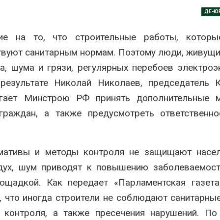
заповедника
вг 7, 2026
ДЕ-Ю
Авг 7, 2026
Приток воды в
е на то, что строительные работы, которы
водохранилища Волги и
Геосинт
Камы в августе может
полигон
ствуют санитарным нормам. Поэтому люди, живущ
превысить норму почти в
инфрас
олтора раза
обраще
а, шума и грязи, регулярных перебоев электроэ
вг 7, 2026
Авг 7, 2026
результате Николай Николаев, председатель К
Евросоюз потребовал
Америк
агает Минстрою РФ принять дополнительные 
увеличить вложения в
предуп
защиту природы на фоне
масшта
граждан, а также предусмотреть ответственно
роста ущерба от пожаров
из-за 
пены
вг 7, 2026
Авг 7, 2026
Дом из старых шин
мативы и методы контроля не защищают насел
может обходиться без
Назван
здух, шум приводят к повышению заболеваемос
кондиционера и почти
эколог
без отопления
России 
ощадкой. Как передает «Парламентская газета
года
вг 7, 2026
Авг 7, 2026
, что иногда строители не соблюдают санитарны
Камчатские северные
 контроля, а также пресечения нарушений. По
олени набирают вес
Тайфун,