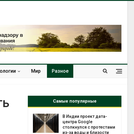
нологии
Мир
Разное
ть
Самые популярные
 проект дата-
Дождевая вода с крыш
Google
может помочь городам
лся с протестами
переживать жару
оды и близости
Авг 7, 2026