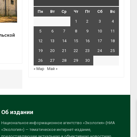
Пн
Вт
Ср
Чт
Пт
Сб
Вс
1
2
3
4
5
6
7
8
9
10
11
льской
12
13
14
15
16
17
18
19
20
21
22
23
24
25
26
27
28
29
30
« Мар
Май »
Об издании
Национальное информационное агентство «Экология» (НИА
«Экология») — тематическое интернет-издание,
предоставляющее актуальную и объективную новостную