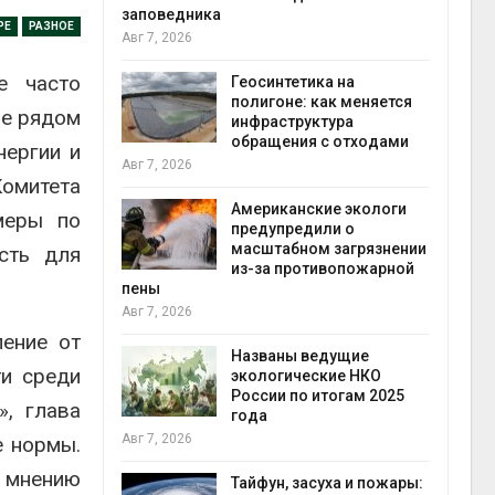
РЕ
РАЗНОЕ
Минприроды
потребовало ускорить
е часто
етика на
строительство мусорных
е: как меняется
объектов и уборку
ие рядом
труктура
контейнерных площадок
ния с отходами
Авг 7, 2026
нергии и
омитета
Панамский канал вновь
анские экологи
ограничивает загрузку
меры по
редили о
судов из-за дефицита
бном загрязнении
пресной воды
сть для
противопожарной
Авг 6, 2026
В китайской провинции
Шэньси из-за паводков
ение от
ы ведущие
эвакуировали более 140
ти среди
ические НКО
тыс. человек
по итогам 2025
Авг 6, 2026
», глава
е нормы.
МЕГА и ВкусВилл
установили
 мнению
 засуха и пожары:
экообменники для сбора