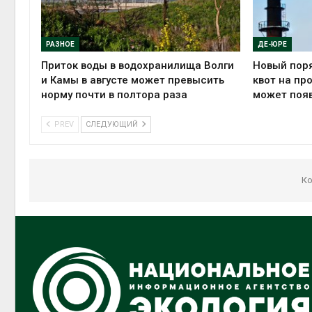
РАЗНОЕ
ДЕ-ЮРЕ
Приток воды в водохранилища Волги
Новый пор
и Камы в августе может превысить
квот на п
норму почти в полтора раза
может поя
PREV
СЛЕДУЮЩИЙ
Ко