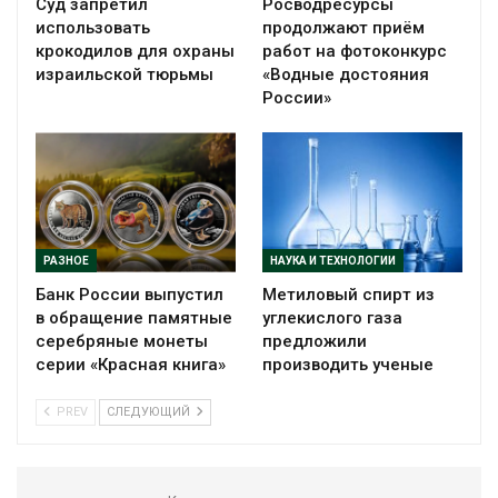
Суд запретил
Росводресурсы
использовать
продолжают приём
крокодилов для охраны
работ на фотоконкурс
израильской тюрьмы
«Водные достояния
России»
РАЗНОЕ
НАУКА И ТЕХНОЛОГИИ
Банк России выпустил
Метиловый спирт из
в обращение памятные
углекислого газа
серебряные монеты
предложили
серии «Красная книга»
производить ученые
PREV
СЛЕДУЮЩИЙ