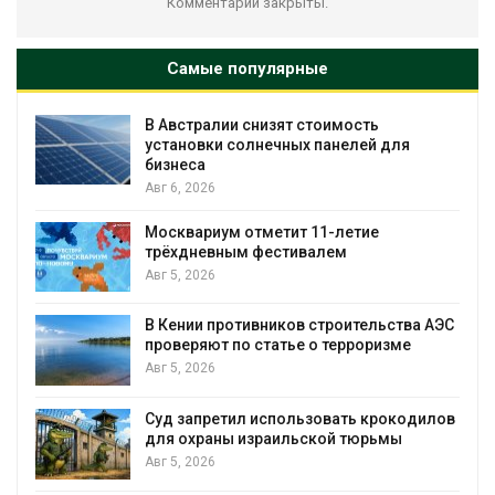
Комментарии закрыты.
Самые популярные
В Австралии снизят стоимость
установки солнечных панелей для
бизнеса
Авг 6, 2026
Москвариум отметит 11-летие
трёхдневным фестивалем
А
Авг 5, 2026
т
В Кении противников строительства АЭС
проверяют по статье о терроризме
Авг 5, 2026
Суд запретил использовать крокодилов
для охраны израильской тюрьмы
Авг 5, 2026