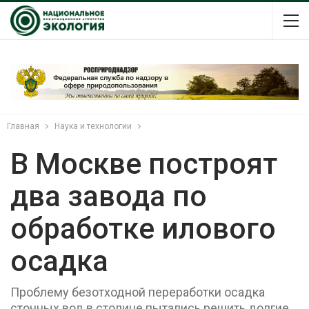
Главная
Наука и технологии
В Москве построят
два завода по
обработке илового
осадка
Проблему безотходной переработки осадка
сточных вод в столице пытались решить долгие