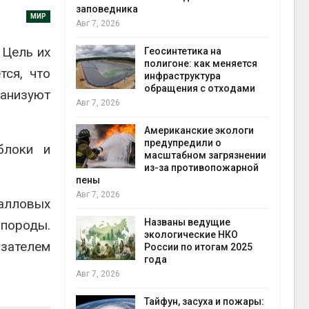
заповедника
МИР
Авг 7, 2026
в
 Цель их
ща Волги и
Геосинтетика на
те может
полигоне: как меняется
тся, что
рму почти в
инфраструктура
конт
обращения с отходами
Авг 7
анизуют
Авг 7, 2026
требовал
Американские экологи
ожения в
предупредили о
блоки и
ды на фоне
масштабном загрязнении
 от пожаров
из-за противопожарной
Авг 6
пены
Авг 7, 2026
алловых
х шин
ться без
Названы ведущие
 породы.
 и почти
экологические НКО
азателем
я
России по итогам 2025
Авг 6
года
Авг 7, 2026
северные
ют вес
Тайфун, засуха и пожары: