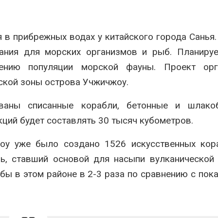
Авг 7, 2026
Минприроды
потребовало ускорить
Приток воды 
 в прибрежных водах у китайского города Санья.
строительство мусорных
водохранили
объектов и уборку
Камы в авгус
ания для морских организмов и рыб. Планируе
нерных площадок
превысить но
полтора раза
026
чению популяции морской фауны. Проект орг
Авг 7, 2026
еской зоны острова Учжичжоу.
Панамский канал вновь
ограничивает загрузку
Евросоюз по
судов из-за дефицита
увеличить вл
ваны списанные корабли, бетонные и шлако
пресной воды
защиту приро
роста ущерба
ций будет составлять 30 тысяч кубометров.
026
Авг 7, 2026
В китайской провинции
оу уже было создано 1526 искусственных кор
Шэньси из-за паводков
Дом из стары
эвакуировали более 140
может обходи
ь, ставший основой для насыпи вулканической
тыс. человек
кондиционера
бы в этом районе в 2-3 раза по сравнению с пок
без отоплени
026
Авг 7, 2026
МЕГА и ВкусВилл
установили
Камчатские 
экообменники для сбора
олени набира