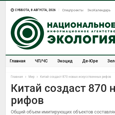
СУББОТА, 8 АВГУСТА, 2026
Спецпроекты
ЭкоКалендарь
Главная
ЧП/ЧС
Экоцид
Де-Юре
Зел
Спецпроекты
ЭкоЗОЖ
Главная
Мир
Китай создаст 870 новых искусственных рифов
Китай создаст 870 
рифов
Общий объем имитирующих объектов составляе