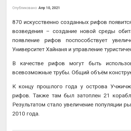
Опубликовано
Апр 10, 2021
870 искусственно созданных рифов появится
возведения – создание новой среды обит
контей
Авг 7, 2
появление рифов поспособствует увели
Университет Хайнаня и управление туристич
В качестве рифов могут быть использо
всевозможные трубы. Общий объём конструк
Авг 6, 2
К концу прошлого года у острова Учжичж
рифов. Также там был затоплен 21 корабл
Результатом стало увеличение популяции ры
Авг 6, 2
2010 года.