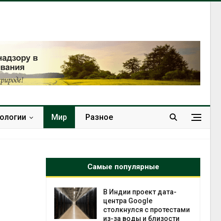
нологии
Мир
Разное
Самые популярные
 ускорит
В Индии проект дата-
нечной
центра Google
-за роста
столкнулся с протестами
ороны ИИ
из-за воды и близости