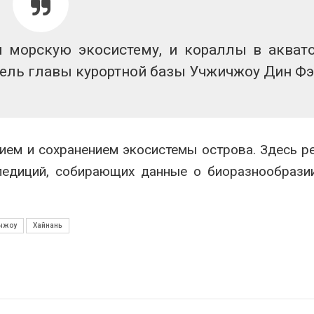
вторсырья
перед осенне
026
Авг 7, 2026
 морскую экосистему, и кораллы в акват
Учёные предложили
Ozon запусти
получать питьевую воду
помощи для 
тель главы курортной базы Учжичжоу Дин Фэ
из воздуха с помощью
Нижнего Нов
ветра
Авг 7, 2026
026
ием и сохранением экосистемы острова. Здесь р
спедиций, собирающих данные о биоразнообраз
чжоу
Хайнань