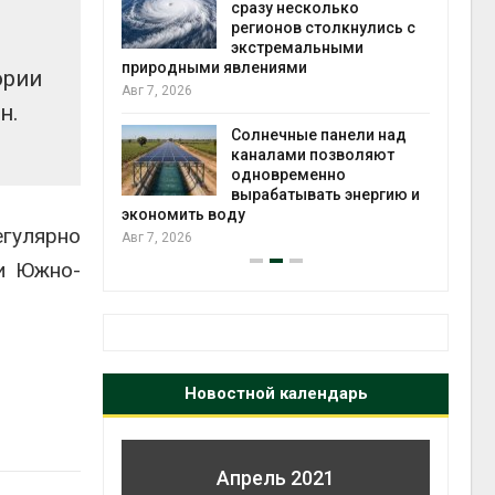
й миграцией
сразу несколько
регионов столкнулись с
Авг 6
экстремальными
природными явлениями
ории
т сбор
Авг 7, 2026
приютов
н.
города
Солнечные панели над
каналами позволяют
Авг 6
одновременно
вырабатывать энергию и
экономить воду
егулярно
Авг 7, 2026
ии Южно-
Новостной календарь
Апрель 2021