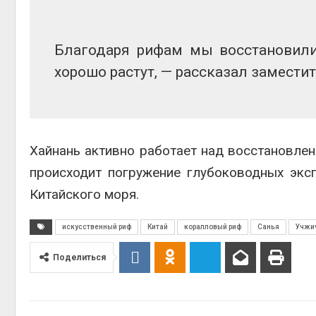
Авг 6, 2
Благодаря рифам мы восстановили
хорошо растут, — рассказал замести
Авг 6, 2
Хайнань активно работает над восстановлен
происходит погружение глубоководных эк
Китайского моря.
искусственный риф
Китай
коралловый риф
Санья
Учжи
Поделиться