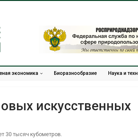
еная экономика
Биоразнообразие
Наука и тех
новых искусственных
Дождевая вода с крыш
Южная Корея
может помочь городам
развитие сол
переживать жару
энергетики из
т 30 тысяч кубометров.
спроса со ст
Авг 7, 2026