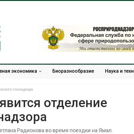
еная экономика
Биоразнообразие
Наука и тех
ческого госнадзора
явится отделение
надзора
В Домодедове
Панамский ка
ликвидируют
ограничивает
последствия разлива
судов из-за 
етлана Радионова во время поездки на Ямал.
химикатов после пожара
пресной вод