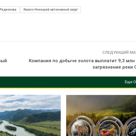
сентябре
026
Авг 6, 2026
 Радионова
Ямало-Ненецкий автономный округ
Суд запретил
использовать
Европа теряе
крокодилов для охраны
больше лесн
израильской тюрьмы
биомассы из-з
вредителей и
026
Авг 6, 2026
СЛЕДУЮЩИЙ МА
ный
Компания по добыче золота выплатит 9,3 млн 
загрязнение реки
Еще О