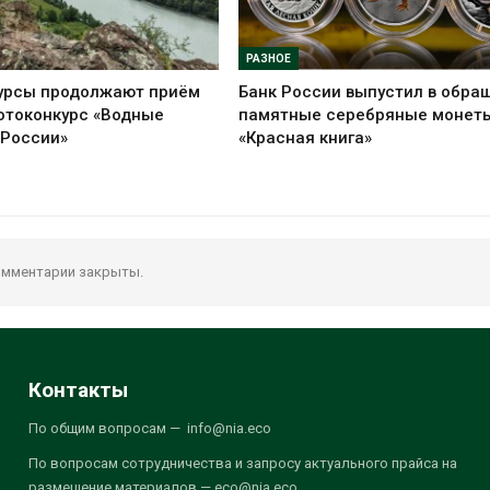
РАЗНОЕ
урсы продолжают приём
Банк России выпустил в обра
отоконкурс «Водные
памятные серебряные монет
 России»
«Красная книга»
мментарии закрыты.
Контакты
По общим вопросам — info@nia.eco
По вопросам сотрудничества и запросу актуального прайса на
размещение материалов — eco@nia.eco