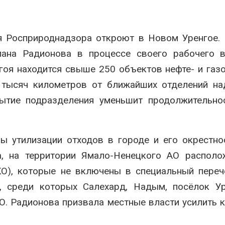
аде
Авг 6, 2026
026
В китайской 
я Росприроднадзора откроют в Новом Уренгое.
Изменение климата
Шэньси из-за
меняет ареалы бабочек
эвакуировали
лана Радионова в процессе своего рабочего в
по всему миру
тыс. человек
Авг 6, 2026
Авг 6, 2026
гоя находится свыше 250 объектов нефте- и газ
 тысяч километров от ближайших отделений на
В Австралии снизят
МЕГА и ВкусВ
стоимость установки
установили
рытие подразделения уменьшит продолжительно
солнечных панелей для
экообменник
бизнеса
вторсырья
026
Авг 6, 2026
ы утилизации отходов в городе и его окрестно
Москвариум отметит 11-
Учёные пред
летие трёхдневным
получать пит
а, на территории Ямало-Ненецкого АО располо
фестивалем
из воздуха с
О), которые не включены в специальный переч
ветра
Авг 5, 2026
Авг 6, 2026
х, среди которых Салехард, Надым, посёлок У
В Кении противников
О. Радионова призвала местные власти усилить 
строительства АЭС
Приложение 
проверяют по статье о
для контрол
терроризме
площадок зап