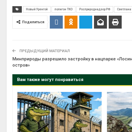
Авг 5, 2
Новый Уренгой
полигон ТКО
Росприроднадзор РФ
Светлана
Поделиться
Авг 5, 2
ПРЕДЫДУЩИЙ МАТЕРИАЛ
Минприроды разрешило застройку в нацпарке «Лоси
остров»
Вам также могут понравиться