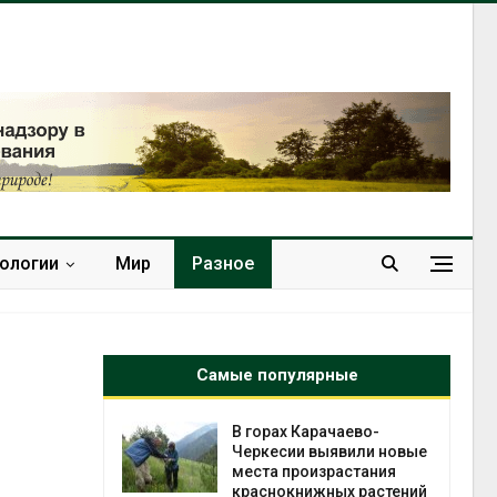
нологии
Мир
Разное
Самые популярные
нал вновь
В горах Карачаево-
 загрузку
Черкесии выявили новые
дефицита
места произрастания
ы
краснокнижных растений