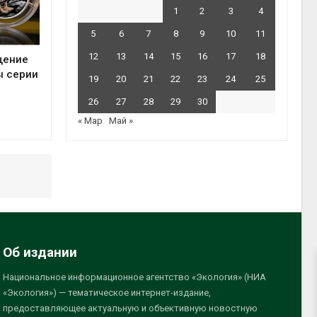
1
2
3
4
5
6
7
8
9
10
11
12
13
14
15
16
17
18
щение
ы серии
19
20
21
22
23
24
25
26
27
28
29
30
« Мар
Май »
Об издании
Национальное информационное агентство «Экология» (НИА
«Экология») — тематическое интернет-издание,
предоставляющее актуальную и объективную новостную