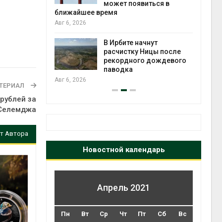
может появиться в
Авг 5
ближайшее время
Авг 6, 2026
т всё
ой
В Ирбите начнут
а засух,
расчистку Ницы после
 рубок
рекордного дождевого
Авг 5
паводка
Авг 6, 2026
ТЕРИАЛ
рублей за
 Селемджа
т Автора
Новостной календарь
Апрель 2021
Пн
Вт
Ср
Чт
Пт
Сб
Вс