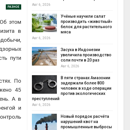
на с
Авг 6, 2026
РАЗНОЕ
Авг 6
провинции
Учёные научили салат
 Об этом
 паводков
производить «животный»
 более 140
белок для растительного
изита в
мяса
Авг 6, 2026
одобычи,
дзорных
илл
Засуха в Индонезии
увеличила производство
сть пути
и для сбора
соли почти в 20 раз
Авг 6, 2026
Авг 6
В пяти странах Амазонии
стях. По
ложили
задержали более 800
ьевую воду
человек в ходе операции
жено 45
 помощью
против экологических
ень. А в
преступлений
Авг 6, 2026
ренгой и
контроль
«Экопульс»
Новый порядок расчёта
я мусорных
нарушений квот на
устят в
промышленные выбросы