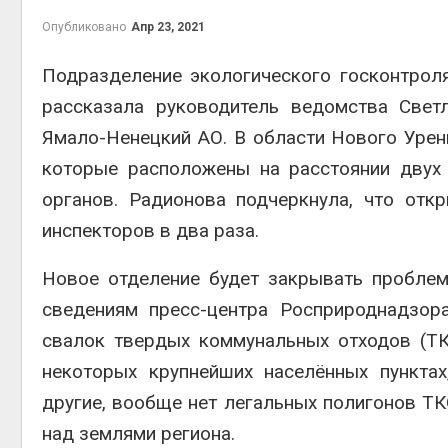
на скл
Опубликовано
Апр 23, 2021
Авг 6, 2
Подразделение экологического госконтрол
рассказала руководитель ведомства Свет
Ямало-Ненецкий АО. В области Нового Урен
которые расположены на расстоянии двух
органов. Радионова подчеркнула, что отк
инспекторов в два раза.
Авг 6, 2
Новое отделение будет закрывать проблем
сведениям пресс-центра Росприроднадзор
свалок твердых коммунальных отходов (ТК
некоторых крупнейших населённых пункта
другие, вообще нет легальных полигонов ТК
над землями региона.