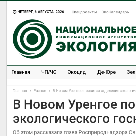
ЧЕТВЕРГ, 6 АВГУСТА, 2026
Спецпроекты
ЭкоКалендарь
Главная
ЧП/ЧС
Экоцид
Де-Юре
Зел
Спецпроекты
ЭкоЗОЖ
Главная
Разное
В Новом Уренгое появится отделение экологи
В Новом Уренгое по
экологического гос
Об этом рассказала глава Росприроднадзора Св