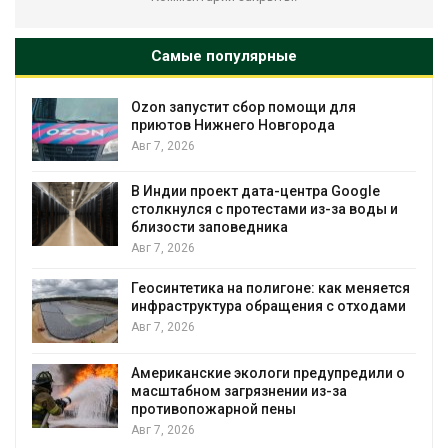
Самые популярные
Ozon запустит сбор помощи для
к
приютов Нижнего Новгорода
Авг 7, 2026
А
В Индии проект дата-центра Google
столкнулся с протестами из-за воды и
близости заповедника
Авг 7, 2026
Геосинтетика на полигоне: как меняется
инфраструктура обращения с отходами
Авг 7, 2026
Американские экологи предупредили о
масштабном загрязнении из-за
противопожарной пены
Авг 7, 2026