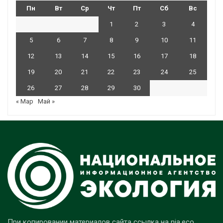
Пн
Вт
Ср
Чт
Пт
Сб
Вс
1
2
3
4
5
6
7
8
9
10
11
12
13
14
15
16
17
18
19
20
21
22
23
24
25
26
27
28
29
30
« Мар
Май »
При копировании материалов сайта ссылка на nia.eco