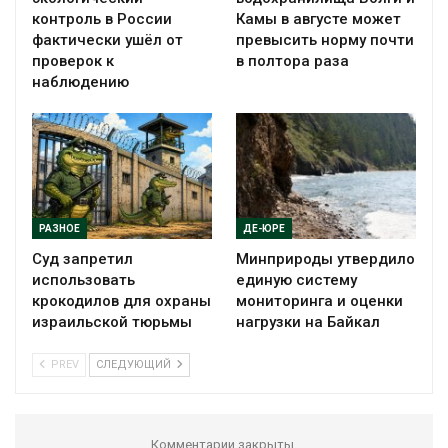
контроль в России
Камы в августе может
фактически ушёл от
превысить норму почти
проверок к
в полтора раза
наблюдению
РАЗНОЕ
ДЕ-ЮРЕ
Суд запретил
Минприроды утвердило
использовать
единую систему
крокодилов для охраны
мониторинга и оценки
израильской тюрьмы
нагрузки на Байкал
PREV
СЛЕДУЮЩИЙ
Комментарии закрыты.