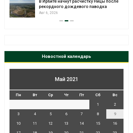
В Ирбите начнут расчистку Ницы после
рекордного дождевого паводка
Авг 6, 2026
Новостной календарь
Май 2021
Пн
Вт
Ср
Чт
Пт
Сб
Вс
1
2
3
4
5
6
7
8
9
10
11
12
13
14
15
16
17
18
19
20
21
22
23