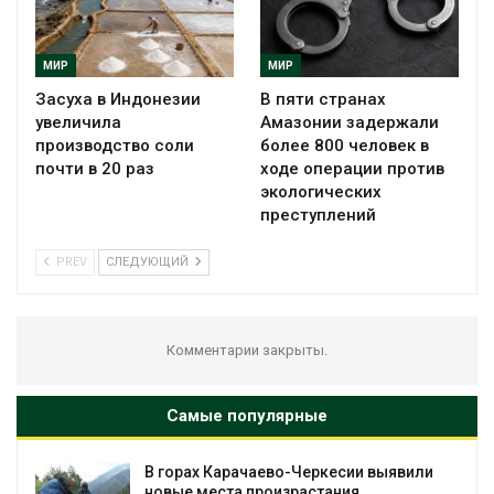
МИР
МИР
Засуха в Индонезии
В пяти странах
увеличила
Амазонии задержали
производство соли
более 800 человек в
почти в 20 раз
ходе операции против
экологических
преступлений
PREV
СЛЕДУЮЩИЙ
Комментарии закрыты.
Самые популярные
В горах Карачаево-Черкесии выявили
новые места произрастания