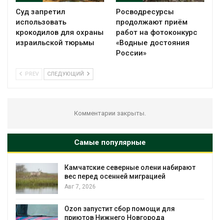
Суд запретил
Росводресурсы
использовать
продолжают приём
крокодилов для охраны
работ на фотоконкурс
израильской тюрьмы
«Водные достояния
России»
PREV
СЛЕДУЮЩИЙ
Комментарии закрыты.
Самые популярные
Камчатские северные олени набирают
и
вес перед осенней миграцией
Авг 7, 2026
А
Ozon запустит сбор помощи для
к
приютов Нижнего Новгорода