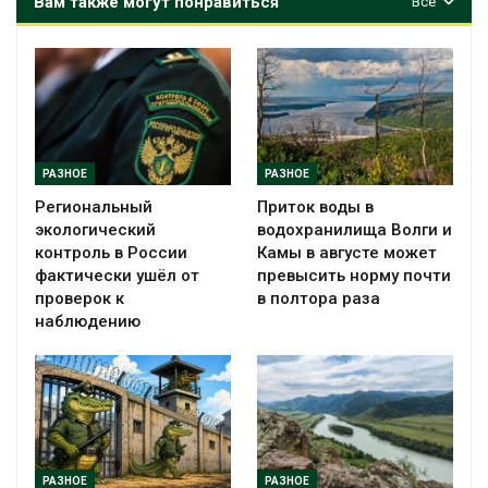
Вам также могут понравиться
Все
РАЗНОЕ
РАЗНОЕ
Региональный
Приток воды в
экологический
водохранилища Волги и
контроль в России
Камы в августе может
фактически ушёл от
превысить норму почти
проверок к
в полтора раза
наблюдению
РАЗНОЕ
РАЗНОЕ