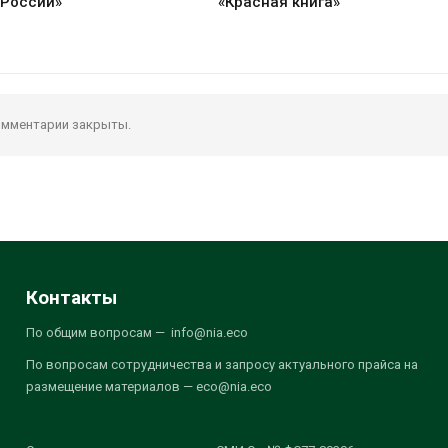
 России»
«Красная книга»
мментарии закрыты.
Контакты
По общим вопросам — info@nia.eco
По вопросам сотрудничества и запросу актуального прайса на
размещение материалов — eco@nia.eco