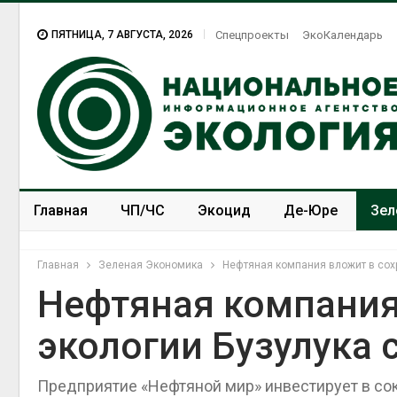
ПЯТНИЦА, 7 АВГУСТА, 2026
Спецпроекты
ЭкоКалендарь
Главная
ЧП/ЧС
Экоцид
Де-Юре
Зел
Спецпроекты
ЭкоЗОЖ
Главная
Зеленая Экономика
Нефтяная компания вложит в сох
Нефтяная компания
экологии Бузулука 
Предприятие «Нефтяной мир» инвестирует в с