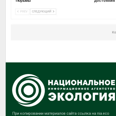
тюрьмы
достояния
PREV
СЛЕДУЮЩИЙ
Ко
При копировании материалов сайта ссылка на nia.eco