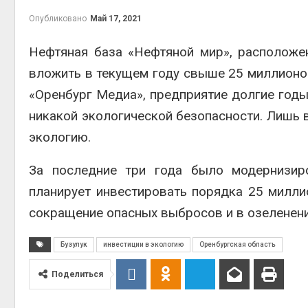
на скл
Опубликовано
Май 17, 2021
Авг 6, 2
Нефтяная база «Нефтяной мир», расположен
вложить в текущем году свыше 25 миллионов
«Оренбург Медиа», предприятие долгие годы
никакой экологической безопасности. Лишь 
экологию.
За последние три года было модернизир
Авг 6, 2
планирует инвестировать порядка 25 милли
сокращение опасных выбросов и в озеленен
Бузулук
инвестиции в экологию
Оренбургская область
Поделиться