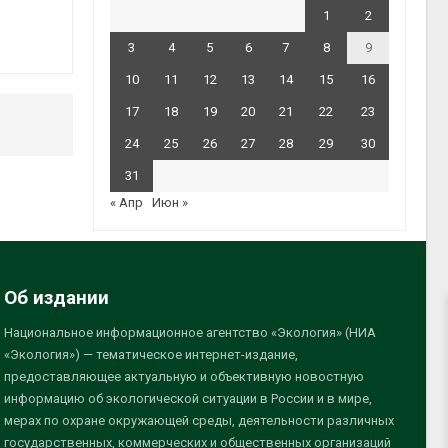
1
2
3
4
5
6
7
8
9
10
11
12
13
14
15
16
17
18
19
20
21
22
23
24
25
26
27
28
29
30
31
« Апр
Июн »
Об издании
Национальное информационное агентство «Экология» (НИА
«Экология») — тематическое интернет-издание,
предоставляющее актуальную и объективную новостную
информацию об экологической ситуации в России и в мире,
мерах по охране окружающей среды, деятельности различных
государственных, коммерческих и общественных организаций