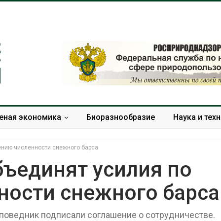
еная экономика
Биоразнообразие
Наука и тех
нению численности снежного барса
бъединят усилия по
ности снежного барса
Панамский канал вновь
В горах Кара
ограничивает загрузку
Черкесии вы
судов из-за дефицита
места произр
поведник подписали соглашение о сотрудничестве.
пресной воды
краснокнижн