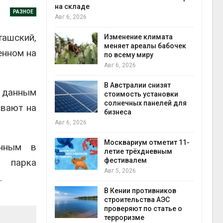
на складе
Авг 6
РАЗНОЕ
Авг 6, 2026
ли салат
ашский,
 «животный»
Изменение климата
стительного
меняет ареалы бабочек
енном на
по всему миру
Авг 6, 2026
Авг 6
онезии
В Австралии снизят
о данным
роизводство
стоимость установки
20 раз
солнечных панелей для
ивают на
бизнеса
Авг 6, 2026
Авг 6
ах Амазонии
лее 800
Москвариум отметит 11-
ённым в
де операции
летие трёхдневным
гических
фестивалем
о парка
Авг 5, 2026
.
Авг 6
В Кении противников
ок расчёта
строительства АЭС
от на
проверяют по статье о
ые выбросы
терроризме