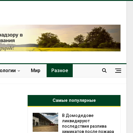
нологии
Мир
Разное
Самые популярные
чаево-
В Домодедове
явили новые
ликвидируют
астания
последствия разлива
ых растений
химикатов после пожара