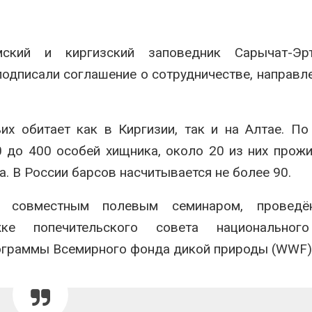
026
Авг 6, 2026
В китайской провинции
Учёные научи
ский и киргизский заповедник Сарычат-Эрт
Шэньси из-за паводков
производить
эвакуировали более 140
белок для ра
одписали соглашение о сотрудничестве, направл
тыс. человек
мяса
026
Авг 6, 2026
МЕГА и ВкусВилл
Засуха в Инд
их обитает как в Киргизии, так и на Алтае. П
установили
увеличила п
экообменники для сбора
соли почти в 
0 до 400 особей хищника, около 20 из них прож
вторсырья
Авг 6, 2026
. В России барсов насчитывается не более 90.
026
В пяти стран
Учёные предложили
задержали бо
ь совместным полевым семинаром, провед
получать питьевую воду
человек в хо
из воздуха с помощью
против эколо
ке попечительского совета национальног
ветра
преступлений
ограммы Всемирного фонда дикой природы (WWF)
026
Авг 6, 2026
Приложение «Экопульс»
Новый поряд
для контроля мусорных
нарушений кв
площадок запустят в
промышленн