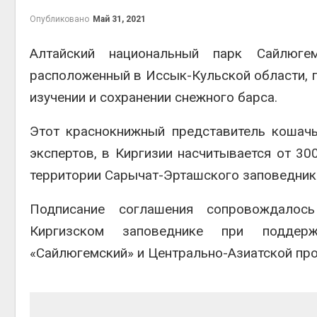
на складе
Авг 6, 2
Опубликовано
Май 31, 2021
Авг 6, 2026
Алтайский национальный парк Сайлюгем
Изменение климата
меняет ареалы бабочек
расположенный в Иссык-Кульской области, п
по всему миру
Авг 6, 2026
Авг 6, 2
изучении и сохранении снежного барса.
В Австралии снизят
Этот краснокнижный представитель кошачь
стоимость установки
солнечных панелей для
экспертов, в Киргизии насчитывается от 30
бизнеса
территории Сарычат-Эрташского заповедника
Авг 6, 2026
Авг 6, 2
Москвариум отметит 11-
Подписание соглашения сопровождалос
летие трёхдневным
фестивалем
Киргизском заповеднике при поддерж
Авг 5, 2026
«Сайлюгемский» и Центрально-Азиатской пр
Авг 6, 2
В Кении противников
строительства АЭС
проверяют по статье о
терроризме