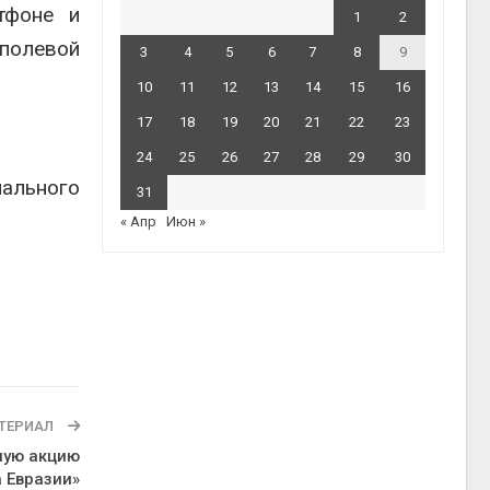
тфоне и
1
2
полевой
3
4
5
6
7
8
9
10
11
12
13
14
15
16
17
18
19
20
21
22
23
24
25
26
27
28
29
30
нального
31
« Апр
Июн »
ТЕРИАЛ
ную акцию
 Евразии»