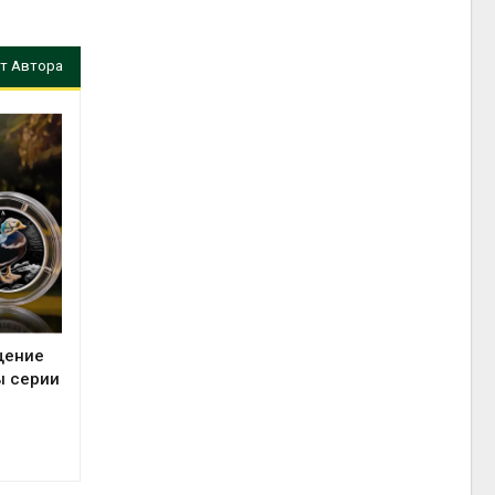
т Автора
щение
ы серии