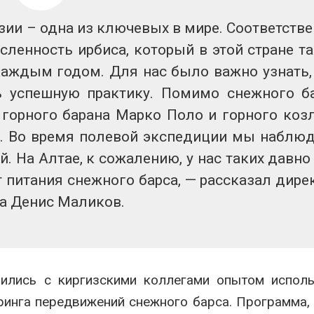
сентябре
может появит
ближайшее время
026
зии – одна из ключевых в мире. Соответстве
Авг 6, 2026
сленность ирбиса, который в этой стране т
Европа теряет всё
больше лесной
В Ирбите начн
 каждым годом. Для нас было важно узнать,
биомассы из-за засух,
расчистку Ни
вредителей и рубок
рекордного 
ь успешную практику. Помимо снежного б
паводка
026
 горного барана Марко Поло и горного коз
Авг 6, 2026
т. Во время полевой экспедиции мы наблю
. На Алтае, к сожалению, у нас таких давно
т питания снежного барса, — рассказал дире
а Денис Маликов.
лились с киргизскими коллегами опытом испол
ринга передвижений снежного барса. Программа,