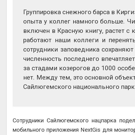
Авг 5, 2026
Авг 6, 2
Группировка снежного барса в Кирги
Суд запретил
опыта у коллег намного больше. Чи
использовать
крокодилов для охраны
включен в Красную книгу, растет с
израильской тюрьмы
Авг 5, 2026
работают наши коллеги и перенят
Авг 6, 2
сотрудники заповедника сохраняют
численность последнего впечатляе
за стадами козерогов до 1000 особей
нет. Между тем, это основной объек
Сайлюгемского национального парк
Сотрудники Сайлюгемского нацпарка поде
мобильного приложения NextGis для монито