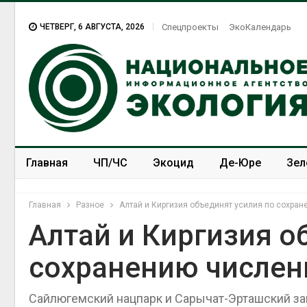
ЧЕТВЕРГ, 6 АВГУСТА, 2026
Спецпроекты
ЭкоКалендарь
Главная
ЧП/ЧС
Экоцид
Де-Юре
Зел
Спецпроекты
ЭкоЗОЖ
Главная
Разное
Алтай и Киргизия объединят усилия по сохра
Алтай и Киргизия о
сохранению числен
В Домодедове
ликвидируют
последствия разлива
Сайлюгемский нацпарк и Сарычат-Эрташский за
химикатов после пожара