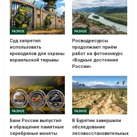
РАЗНОЕ
РАЗНОЕ
Суд запретил
Росводресурсы
использовать
продолжают приём
крокодилов для охраны
работ на фотоконкурс
израильской тюрьмы
«Водные достояния
России»
РАЗНОЕ
РАЗНОЕ
Банк России выпустил
В Бурятии завершили
в обращение памятные
обследование
серебряные монеты
лесовосстановительных