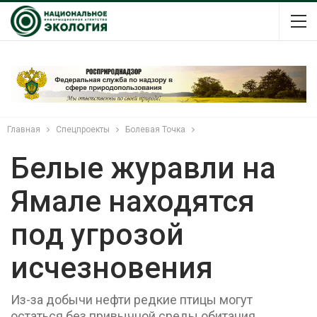
Главная
Спецпроекты
Болевая Точка
Белые журавли на
Ямале находятся
под угрозой
исчезновения
Из-за добычи нефти редкие птицы могут
остаться без привычной среды обитания.