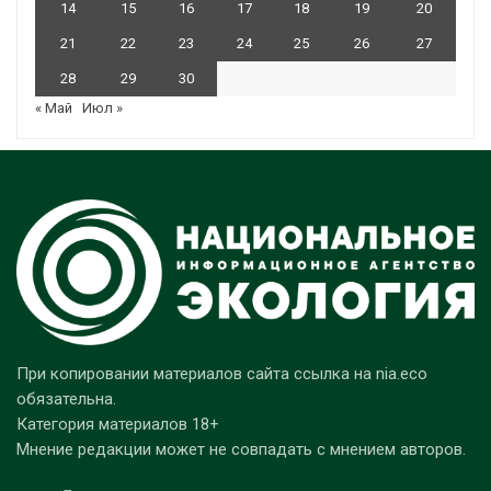
14
15
16
17
18
19
20
21
22
23
24
25
26
27
28
29
30
« Май
Июл »
При копировании материалов сайта ссылка на nia.eco
обязательна.
Категория материалов 18+
Мнение редакции может не совпадать с мнением авторов.