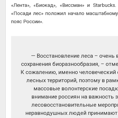
«Лента», «Биокад», «Виссман» и Starbuck
«Посади лес» положил начало масштабному
Авг 6, 2
пояс России».
Авг 6, 2
— Восстановление леса – очень
сохранения биоразнообразия, – отм
К сожалению, именно человеческий
лесных территорий, поэтому в ра
массовые волонтерские посадк
внимание россиян на важность з
лесовосстановительные меропри
неравнодушных людей принимают в