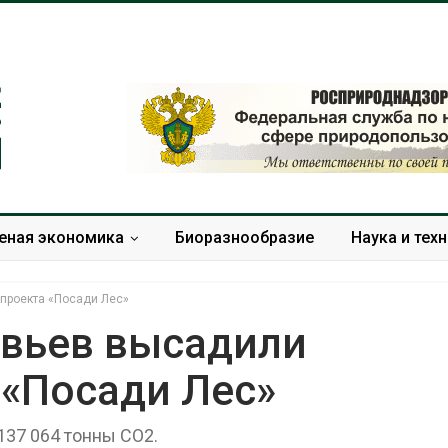
еная экономика
Биоразнообразие
Наука и тех
проекта «Посади Лес»
евьев высадили
 «Посади Лес»
Солнечные панели над
Региональны
каналами позволяют
экологически
одновременно
в России фак
137 064 тонны СО2.
вырабатывать энергию и
ушёл от пров