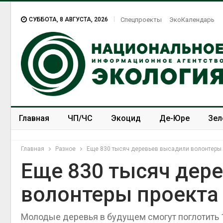
СУББОТА, 8 АВГУСТА, 2026
Спецпроекты
ЭкоКалендарь
Главная
ЧП/ЧС
Экоцид
Де-Юре
Зел
Спецпроекты
ЭкоЗОЖ
Главная
Разное
Еще 830 тысяч деревьев высадили волонтеры 
Еще 830 тысяч дер
волонтеры проекта
Молодые деревья в будущем смогут поглотить 