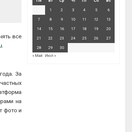
Пн
Вт
Ср
Чт
Пт
Сб
Вс
1
2
3
4
5
6
7
8
9
10
11
12
13
14
15
16
17
18
19
20
нять все
21
22
23
24
25
26
27
u
.
28
29
30
« Май
Июл »
года. За
частных
латформа
ерами на
т фото и