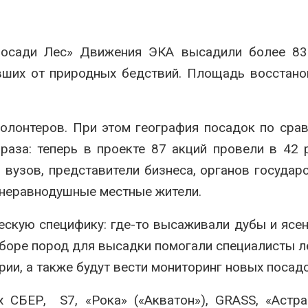
ить воду
наблюдению
026
Авг 8, 2026
Посади Лес» Движения ЭКА высадили более 83
Дождевая вода с крыш
Южная Корея
может помочь городам
развитие сол
авших от природных бедствий. Площадь восстан
переживать жару
энергетики из
спроса со ст
Авг 7, 2026
Авг 7, 2026
Минприроды
волонтеров. При этом география посадок по сра
потребовало ускорить
Приток воды 
строительство мусорных
водохранили
аза: теперь в проекте 87 акций провели в 42 
объектов и уборку
Камы в авгус
нерных площадок
превысить но
 вузов, представители бизнеса, органов государ
полтора раза
026
 неравнодушные местные жители.
Авг 7, 2026
Панамский канал вновь
ограничивает загрузку
Евросоюз по
скую специфику: где-то высаживали дубы и ясени
судов из-за дефицита
увеличить вл
 отборе пород для высадки помогали специалисты л
пресной воды
защиту приро
роста ущерба
026
ии, а также будут вести мониторинг новых посадо
Авг 7, 2026
В китайской провинции
 СБЕР, S7, «Рока» («Акватон»), GRASS, «Астра
Шэньси из-за паводков
Дом из стары