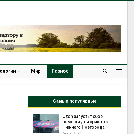
нологии
Мир
Разное
Самые популярные
й
Ozon запустит сбор
й контроль
помощи для приютов
тически
Нижнего Новгорода
ерок к
Авг 7, 2026