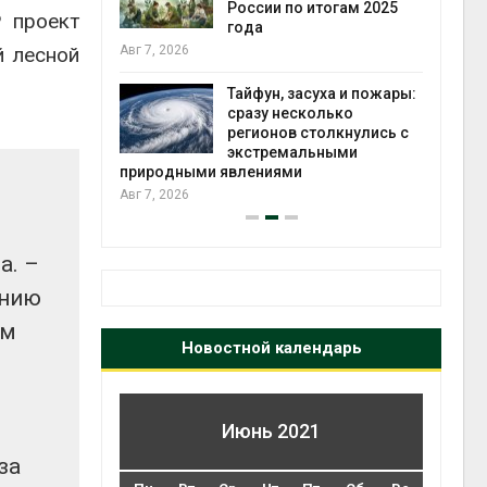
ться без
России по итогам 2025
Р проект
 и почти
года
я
й лесной
Авг 7, 2026
Авг 6
Тайфун, засуха и пожары:
северные
сразу несколько
ют вес
регионов столкнулись с
й миграцией
экстремальными
природными явлениями
Авг 6
Авг 7, 2026
а. –
ению
ем
Новостной календарь
Июнь 2021
за