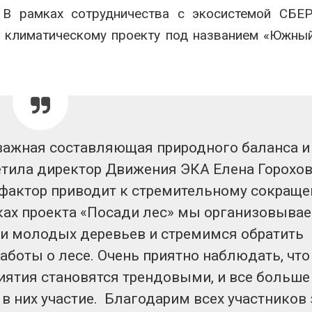
эвакуировали более 140
может обходи
s. В рамках сотрудничества с экосистемой СБЕ
тыс. человек
кондиционера
без отоплени
 климатическому проекту под названием «Южны
026
Авг 7, 2026
МЕГА и ВкусВилл
установили
Камчатские 
экообменники для сбора
олени набира
вторсырья
перед осенне
026
Авг 7, 2026
 важная составляющая природного баланса и
етила директор Движения ЭКА Елена Горохов
 фактор приводит к стремительному сокращ
мках проекта «Посади лес» мы организовыва
и молодых деревьев и стремимся обратить
аботы о лесе. Очень приятно наблюдать, что
ятия становятся трендовыми, и все больше
 них участие. Благодарим всех участников 