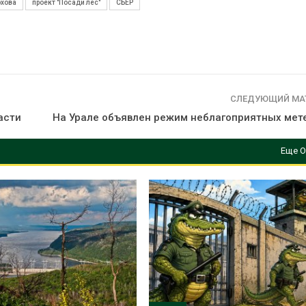
охова
проект "Посади лес"
СБЕР
СЛЕДУЮЩИЙ МА
асти
На Урале объявлен режим неблагоприятных мет
Еще О