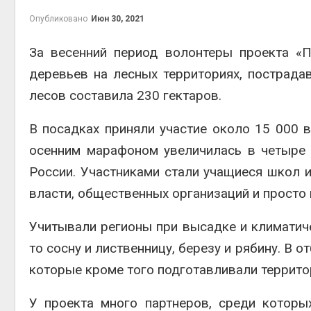
эконом
Опубликовано
Июн 30, 2021
Авг 7, 2
За весенний период волонтеры проекта «
деревьев на лесных территориях, пострад
лесов составила 230 гектаров.
В посадках приняли участие около 15 000 
осенним марафоном увеличилась в четыре р
контей
России. Участниками стали учащиеся школ и
Авг 7, 2
власти, общественных организаций и просто
Учитывали регионы при высадке и климатиче
то сосну и лиственницу, березу и рябину. В
Авг 6, 2
которые кроме того подготавливали территор
У проекта много партнеров, среди которых