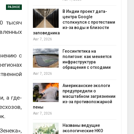
экон
РАЗНОЕ
Авг 7
В Индии проект дата-
центра Google
0 тысяч
 ускорит
столкнулся с протестами
нечной
из-за воды и близости
овленных
-за роста
заповедника
ороны ИИ
Авг 7, 2026
Геосинтетика на
внению с
в
полигоне: как меняется
ща Волги и
инфраструктура
регионах
те может
обращения с отходами
рму почти в
конт
ственной
Авг 7, 2026
Авг 7
Американские экологи
предупредили о
требовал
масштабном загрязнении
, а где-
ожения в
из-за противопожарной
есхозов,
ды на фоне
пены
 от пожаров
Авг 7, 2026
Авг 6
к.
Названы ведущие
Зенека»,
х шин
экологические НКО