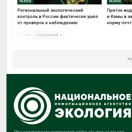
РАЗНОЕ
РАЗНОЕ
Региональный экологический
Приток вод
контроль в России фактически ушёл
и Камы в а
от проверок к наблюдению
норму почт
PREV
СЛЕДУЮЩИЙ
Ко
При копировании материалов сайта ссылка на nia.eco