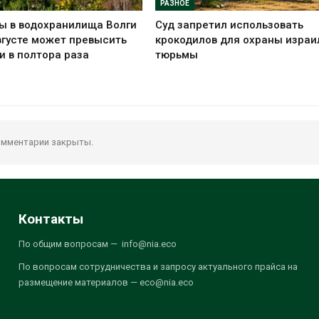
РАЗНОЕ
ы в водохранилища Волги
Суд запретил использовать
вгусте может превысить
крокодилов для охраны израи
и в полтора раза
тюрьмы
мментарии закрыты.
Контакты
По общим вопросам — info@nia.eco
По вопросам сотрудничества и запросу актуального прайса на
размещение материалов — eco@nia.eco