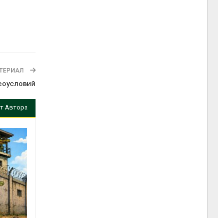
ТЕРИАЛ
еоусловий
т Автора