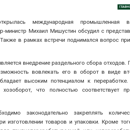
Авг 7, 2026
ГЛАВН
Минприроды
потребовало ускорить
Приток воды 
ткрылась международная промышленная в
строительство мусорных
водохранили
объектов и уборку
Камы в авгус
ер-министр Михаил Мишустин обсудил с предста
нерных площадок
превысить но
полтора раза
026
 Также в рамках встречи поднимался вопрос пр
Авг 7, 2026
Панамский канал вновь
ограничивает загрузку
Евросоюз по
судов из-за дефицита
увеличить вл
вляется внедрение раздельного сбора отходов. 
пресной воды
защиту приро
роста ущерба
озможность вовлекать его в оборот в виде вт
026
Авг 7, 2026
 обладает высоким потенциалом к переработке
В китайской провинции
Шэньси из-за паводков
Дом из стары
 хозоборот, что полностью соответствует пр
эвакуировали более 140
может обходи
тыс. человек
кондиционера
без отоплени
026
Авг 7, 2026
бходимо законодательно закреплять количес
МЕГА и ВкусВилл
и изготовлении товаров и упаковки. Кроме тог
установили
Камчатские 
экообменники для сбора
олени набира