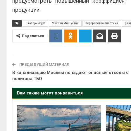
предусмотреть повышенный коэффициент 
Авг 6, 2
продукции.
Екатеринбург
Михаил Мишустин
переработка пластика
раз
Поделиться
Авг 6, 2
ПРЕДЫДУЩИЙ МАТЕРИАЛ
В канализацию Москвы попадают опасные отходы с
полигона ТБО
Вам также могут понравиться