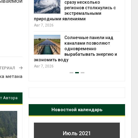
ываемой
й миграцией
сразу несколько
регионов столкнулись с
Авг 6
экстремальными
природными явлениями
т сбор
Авг 7, 2026
приютов
города
Солнечные панели над
каналами позволяют
Авг 6
одновременно
вырабатывать энергию и
экономить воду
Авг 7, 2026
ТЕРИАЛ
ка метана
т Автора
Новостной календарь
Июль 2021