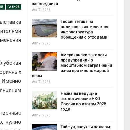
заповедника
ОЕ
РАЗНОЕ
Авг 7, 2026
в
ыставка
ща Волги и
Геосинтетика на
те может
полигоне: как меняется
вителями
рму почти в
инфраструктура
конт
обращения с отходами
Авг 7
именения
Авг 7, 2026
требовал
Американские экологи
ожения в
предупредили о
Глубокая
ды на фоне
масштабном загрязнении
 от пожаров
из-за противопожарной
оричных
Авг 6
пены
. Именно
Авг 7, 2026
х шин
инципам
ться без
Названы ведущие
 и почти
экологические НКО
я
России по итогам 2025
Авг 6
года
твенные
Авг 7, 2026
о, нужно
северные
ют вес
Тайфун, засуха и пожары: