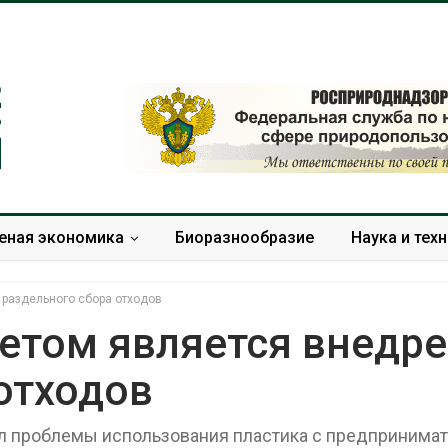
еная экономика
Биоразнообразие
Наука и тех
 раздельного сбора отходов
етом является внедр
отходов
Дождевая вода с крыш
Южная Корея
может помочь городам
развитие сол
переживать жару
энергетики из
 проблемы использования пластика с предпринимат
спроса со ст
Авг 7, 2026