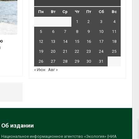
Пн
Вт
Ср
Чт
Пт
Сб
Вс
1
2
3
4
5
6
7
8
9
10
11
ую
12
13
14
15
16
17
18
и
19
20
21
22
23
24
25
26
27
28
29
30
31
« Июн
Авг »
Об издании
Национальное информационное агентство «Экология» (НИА