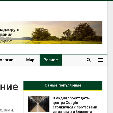
нологии
Мир
Разное
ение
Самые популярные
 ускорит
В Индии проект дата-
нечной
центра Google
-за роста
столкнулся с протестами
елями.
ороны ИИ
из-за воды и близости