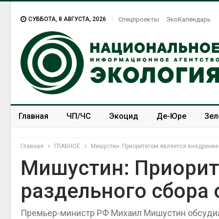
СУББОТА, 8 АВГУСТА, 2026
Спецпроекты
ЭкоКалендарь
Главная
ЧП/ЧС
Экоцид
Де-Юре
Зел
Спецпроекты
ЭкоЗОЖ
Главная
ГЛАВНОЕ
Мишустин: Приоритетом является внедрение
Мишустин: Приорит
раздельного сбора 
Премьер-министр РФ Михаил Мишустин обсудил