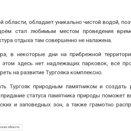
026
Авг 7, 2026
В горах Карачаево-
Американски
 области, обладает уникально чистой водой, поэ
Черкесии выявили новые
предупредил
места произрастания
масштабном 
одоём стал любимым местом проведения врем
краснокнижных растений
из-за проти
пены
026
ктура отдыха там совершенно не налажена.
Авг 7, 2026
Учёные научили салат
ра, в некоторые дни на прибрежной территори
производить «животный»
Названы вед
белок для растительного
экологическ
и этом здесь нет надлежащих парковок, всё пр
мяса
России по ит
года
реть на развитие Тургояка комплексно.
026
Авг 7, 2026
Засуха в Индонезии
ать Тургояк природным памятником и создать 
увеличила производство
Тайфун, засух
соли почти в 20 раз
сразу нескол
, придание статуса памятника природы поможет 
регионов сто
Авг 6, 2026
ских и заповедных зон, а также грамотно расп
экстремальн
природными явлениями
В пяти странах Амазонии
Авг 7, 2026
задержали более 800
человек в ходе операции
ская область
против экологических
Солнечные п