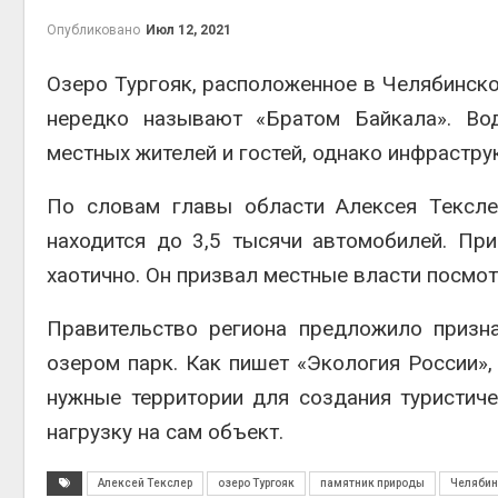
Авг 6, 2
Опубликовано
Июл 12, 2021
Озеро Тургояк, расположенное в Челябинской
нередко называют «Братом Байкала». В
Авг 6, 2
местных жителей и гостей, однако инфрастру
По словам главы области Алексея Тексле
находится до 3,5 тысячи автомобилей. Пр
хаотично. Он призвал местные власти посмот
Авг 6, 2
Правительство региона предложило призн
озером парк. Как пишет «Экология России»
нужные территории для создания туристиче
нагрузку на сам объект.
Алексей Текслер
озеро Тургояк
памятник природы
Челябин