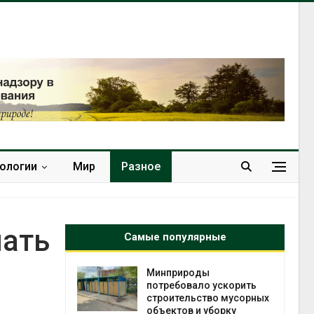
нологии
Мир
Разное
нать
Самые популярные
 на
Минприроды
к меняется
потребовало ускорить
ура
строительство мусорных
 отходами
объектов и уборку