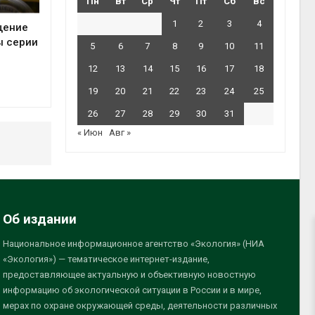
Пн
Вт
Ср
Чт
Пт
Сб
Вс
1
2
3
4
щение
ы серии
5
6
7
8
9
10
11
12
13
14
15
16
17
18
19
20
21
22
23
24
25
26
27
28
29
30
31
« Июн
Авг »
Об издании
Национальное информационное агентство «Экология» (НИА
«Экология») — тематическое интернет-издание,
предоставляющее актуальную и объективную новостную
информацию об экологической ситуации в России и в мире,
мерах по охране окружающей среды, деятельности различных