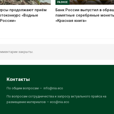
РАЗНОЕ
урсы продолжают приём
Банк России выпустил в обра
отоконкурс «Водные
памятные серебряные монет
 России»
«Красная книга»
мментарии закрыты.
Контакты
По общим вопросам — info@nia.eco
По вопросам сотрудничества и запросу актуального прайса на
размещение материалов — eco@nia.eco