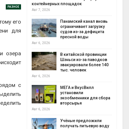
контейнерных площадок
Авг 6
РАЗНОЕ
Авг 7, 2026
е экологи
тому его
и о
Панамский канал вновь
загрязнении
ограничивает загрузку
ени для
вопожарной
судов из-за дефицита
пресной воды
Авг 6
Авг 6, 2026
и озера
ущие
В китайской провинции
ие НКО
Шэньси из-за паводков
оисходит
огам 2025
эвакуировали более 140
тыс. человек
Авг 6
Авг 6, 2026
рядом с
а и пожары:
МЕГА и ВкусВилл
ько
установили
выделить
лкнулись с
экообменники для сбора
ределить
ыми
вторсырья
Авг 6, 2026
Учёные предложили
анели над
получать питьевую воду