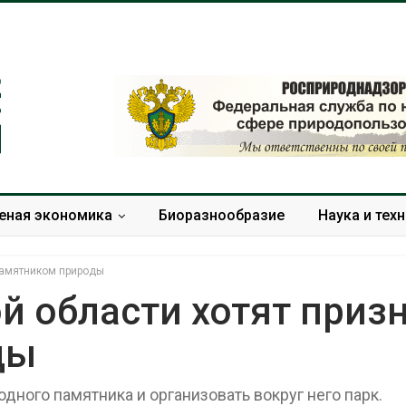
еная экономика
Биоразнообразие
Наука и тех
 памятником природы
й области хотят приз
ды
Европа теряет всё
Геосинтетика
больше лесной
полигоне: ка
биомассы из-за засух,
инфраструкт
дного памятника и организовать вокруг него парк.
вредителей и рубок
обращения с