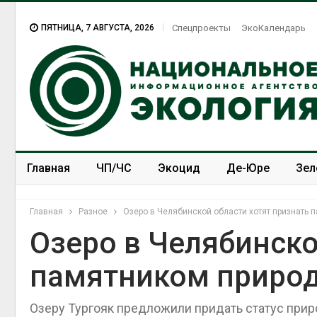
ПЯТНИЦА, 7 АВГУСТА, 2026
Спецпроекты
ЭкоКалендарь
Главная
ЧП/ЧС
Экоцид
Де-Юре
Зел
Спецпроекты
ЭкоЗОЖ
Главная
Разное
Озеро в Челябинской области хотят признать
Озеро в Челябинско
памятником приро
Озеру Тургояк предложили придать статус приро