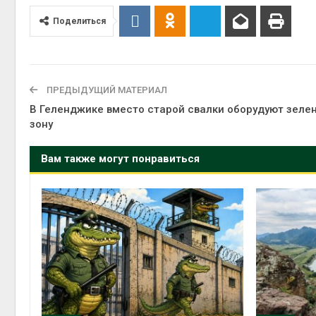
престу
Авг 6, 2
Поделиться
ПРЕДЫДУЩИЙ МАТЕРИАЛ
ближа
В Геленджике вместо старой свалки оборудуют зеле
Авг 6, 2
зону
Вам также могут понравиться