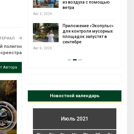
зволяют
из воздуха с помощью
прес
но
ветра
Авг 6
 энергию и
Авг 6, 2026
Приложение «Экопульс»
для контроля мусорных
да с крыш
площадок запустят в
ТЕРИАЛ
ь городам
сентябре
бли
й полигон
жару
Авг 6, 2026
Авг 6
осреестра
т Автора
Новостной календарь
Июль 2021