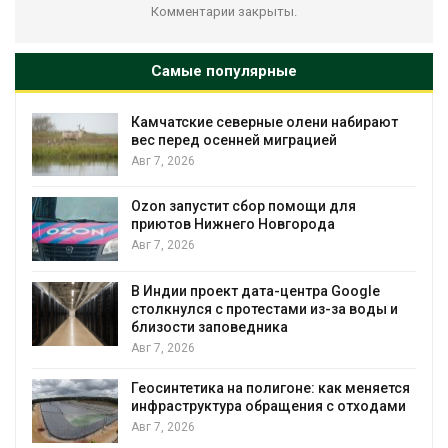
Комментарии закрыты.
Самые популярные
Камчатские северные олени набирают
и
вес перед осенней миграцией
Авг 7, 2026
А
Ozon запустит сбор помощи для
к
приютов Нижнего Новгорода
Авг 7, 2026
В Индии проект дата-центра Google
столкнулся с протестами из-за воды и
А
близости заповедника
Авг 7, 2026
Геосинтетика на полигоне: как меняется
инфраструктура обращения с отходами
Авг 7, 2026