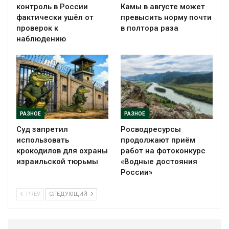
контроль в России
Камы в августе может
фактически ушёл от
превысить норму почти
проверок к
в полтора раза
наблюдению
РАЗНОЕ
РАЗНОЕ
Суд запретил
Росводресурсы
использовать
продолжают приём
крокодилов для охраны
работ на фотоконкурс
израильской тюрьмы
«Водные достояния
России»
PREV
СЛЕДУЮЩИЙ