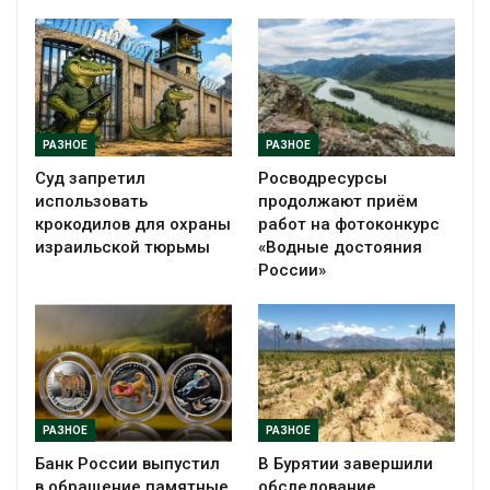
РАЗНОЕ
РАЗНОЕ
Суд запретил
Росводресурсы
использовать
продолжают приём
крокодилов для охраны
работ на фотоконкурс
израильской тюрьмы
«Водные достояния
России»
РАЗНОЕ
РАЗНОЕ
Банк России выпустил
В Бурятии завершили
в обращение памятные
обследование