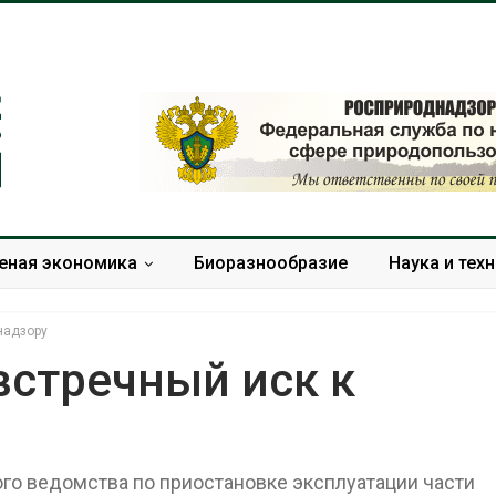
еная экономика
Биоразнообразие
Наука и тех
надзору
встречный иск к
Учёные научили салат
Названы вед
производить «животный»
экологическ
белок для растительного
России по ит
го ведомства по приостановке эксплуатации части
мяса
года