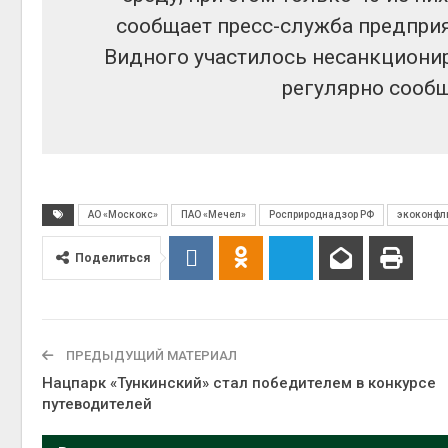
сообщает пресс-служба предприя
Видного участилось несанкционир
регулярно сооб
АО «Москокс»
ПАО «Мечел»
Росприроднадзор РФ
экоконфл
Поделиться
ПРЕДЫДУЩИЙ МАТЕРИАЛ
Нацпарк «Тункинский» стал победителем в конкурсе
путеводителей