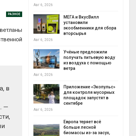
Авг 6, 2026
Авг 6
РАЗНОЕ
а и пожары:
МЕГА и ВкусВилл
ько
установили
лкнулись с
экообменники для сбора
ветланы
ыми
вторсырья
ственной
Авг 6, 2026
Учёные предложили
анели над
получать питьевую воду
зволяют
из воздуха с помощью
но
ветра
прес
 энергию и
Авг 6, 2026
Авг 6
Приложение «Экопульс»
, в
для контроля мусорных
да с крыш
площадок запустят в
ь городам
сентябре
. —
жару
бли
Авг 6, 2026
сти,
Авг 6
Европа теряет всё
ми
больше лесной
ускорить
биомассы из-за засух,