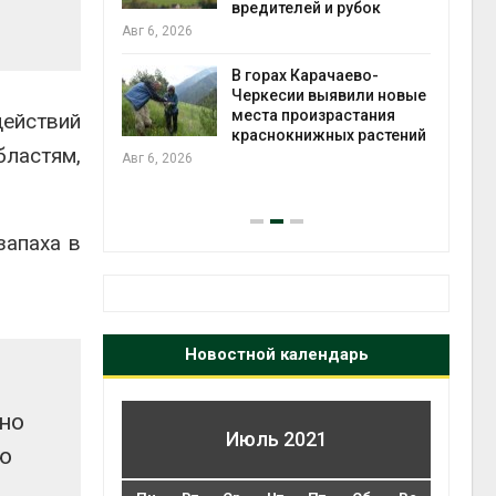
во мусорных
вредителей и рубок
борку
Авг 6, 2026
Авг 6
В горах Карачаево-
Черкесии выявили новые
нал вновь
места произрастания
ействий
 загрузку
краснокнижных растений
ластям,
дефицита
Авг 6, 2026
ы
на с
Авг 6
запаха в
Новостной календарь
ено
Июль 2021
ю