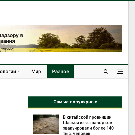
нологии
Мир
Разное
Самые популярные
ущие
В китайской провинции
ие НКО
Шэньси из-за паводков
огам 2025
эвакуировали более 140
тыс. человек