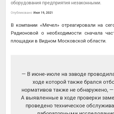
оборудования предприятия незаконными.
Авг 6, 2
Опубликовано
Июл 19, 2021
В компании «Мечел» отреагировали на се
Радионовой о необходимости сначала час
площадки в Видном Московской области.
престу
Авг 6, 2
— В июне-июле на заводе проводил
ходе которой также брался отб
нормативов также не обнаружено, 
ближа
А выявленные в ходе проверки заме
Авг 6, 2
проведено техническое обслужив
лабораторными исследования