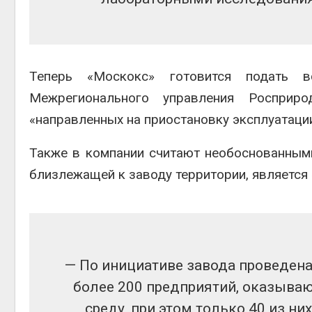
Авг 6, 2
Теперь «Москокс» готовится подать в
Межрегионального управления Росприр
на скл
«направленных на приостановку эксплуатаци
Авг 6, 2
Также в компании считают необоснованными
близлежащей к заводу территории, является
— По инициативе завода проведена
более 200 предприятий, оказыва
среду, при этом только 40 из ни