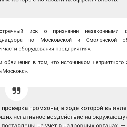
рекордного дождевого
строительст
паводка
объектов и у
контейнерных площадок
026
Авг 7, 2026
В Домодедове
ликвидируют
Панамский ка
стречный иск о признании незаконными д
последствия разлива
ограничивает
однадзора по Московской и Смоленской об
химикатов после пожара
судов из-за 
аде
пресной вод
и части оборудования предприятия».
026
Авг 6, 2026
 обвинения в том, что источником неприятного 
 «Москокс».
 проверка промзоны, в ходе которой выявл
ющих негативное воздействие на окружающу
х поставлены на учет в надзорных органах. —