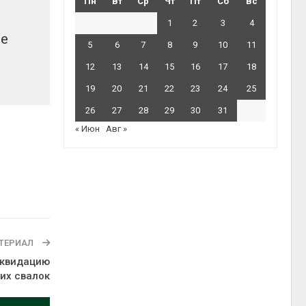
Пн
Вт
Ср
Чт
Пт
Сб
Вс
1
2
3
4
ие
5
6
7
8
9
10
11
12
13
14
15
16
17
18
19
20
21
22
23
24
25
26
27
28
29
30
31
« Июн
Авг »
ТЕРИАЛ
иквидацию
их свалок