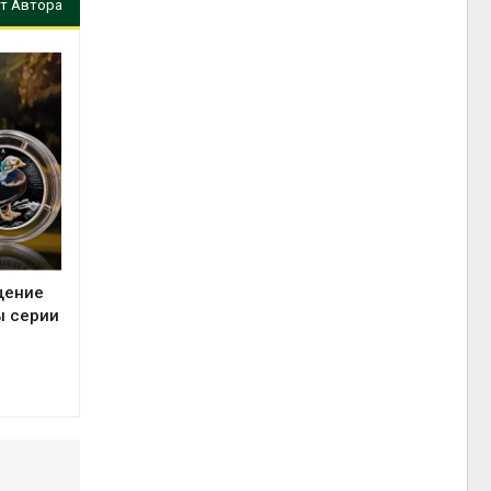
т Автора
щение
ы серии