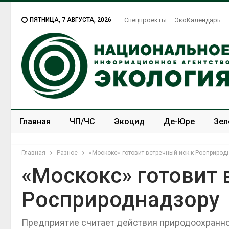
ПЯТНИЦА, 7 АВГУСТА, 2026
Спецпроекты
ЭкоКалендарь
Главная
ЧП/ЧС
Экоцид
Де-Юре
Зел
Спецпроекты
ЭкоЗОЖ
Главная
Разное
«Москокс» готовит встречный иск к Росприрод
«Москокс» готовит 
Росприроднадзору
Предприятие считает действия природоохранно