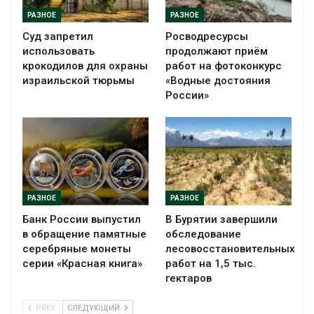
РАЗНОЕ
РАЗНОЕ
Суд запретил
Росводресурсы
использовать
продолжают приём
крокодилов для охраны
работ на фотоконкурс
израильской тюрьмы
«Водные достояния
России»
РАЗНОЕ
РАЗНОЕ
Банк России выпустил
В Бурятии завершили
в обращение памятные
обследование
серебряные монеты
лесовосстановительных
серии «Красная книга»
работ на 1,5 тыс.
гектаров
PREV
СЛЕДУЮЩИЙ