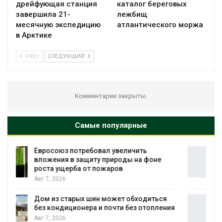
дрейфующая станция
каталог береговых
завершила 21-
лежбищ
месячную экспедицию
атлантического моржа
в Арктике
PREV
СЛЕДУЮЩИЙ
Комментарии закрыты.
Самые популярные
Американские экологи предупредили о
масштабном загрязнении из-за
противопожарной пены
Авг 7, 2026
ся
Названы ведущие экологические НКО
ения
России по итогам 2025 года
Авг 7, 2026