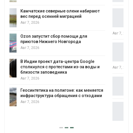
т
Тайфун, засуха и пожары: сразу
несколько регионов столкнулись с
экстремальными природными
явлениями
Авг 7, 2026
Солнечные панели над каналами
позволяют одновременно
вырабатывать энергию и экономить
воду
 и
Авг 7, 2026
Дождевая вода с крыш может помочь
городам переживать жару
тся
Авг 7, 2026
ми
Минприроды потребовало ускорить
строительство мусорных объектов и
уборку контейнерных площадок
Авг 7, 2026