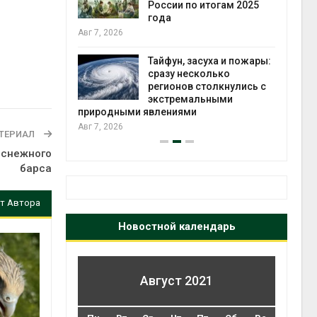
ться без
России по итогам 2025
 и почти
года
я
Авг 7, 2026
Авг 6
Тайфун, засуха и пожары:
северные
сразу несколько
ют вес
регионов столкнулись с
й миграцией
экстремальными
природными явлениями
Авг 6
Авг 7, 2026
ТЕРИАЛ
 снежного
барса
т Автора
Новостной календарь
Август 2021