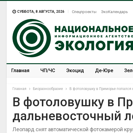
СУББОТА, 8 АВГУСТА, 2026
Спецпроекты
ЭкоКалендарь
Главная
ЧП/ЧС
Экоцид
Де-Юре
Зел
Спецпроекты
ЭкоЗОЖ
Главная
Биоразнообразие
В фотоловушку в Приморье попался
В фотоловушку в П
дальневосточный л
Леопард снят автоматической фотокамерой кру