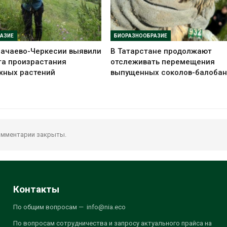
АЗИЕ
БИОРАЗНООБРАЗИЕ
рачаево-Черкесии выявили
В Татарстане продолжают
та произрастания
отслеживать перемещения
жных растений
выпущенных соколов-балобан
мментарии закрыты.
Контакты
По общим вопросам — info@nia.eco
По вопросам сотрудничества и запросу актуального прайса на