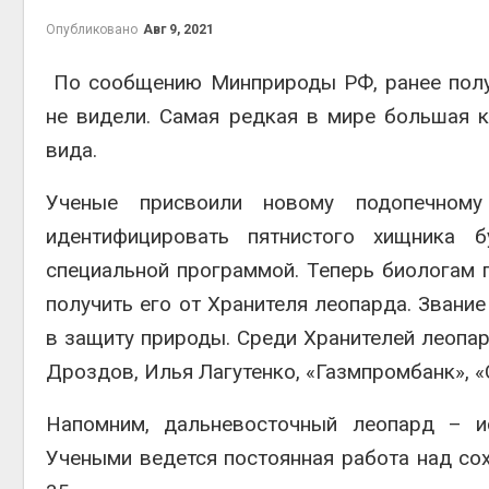
эконом
Опубликовано
Авг 9, 2021
Авг 7, 2
По сообщению Минприроды РФ, ранее полу
не видели. Самая редкая в мире большая 
вида.
Ученые присвоили новому подопечно
идентифицировать пятнистого хищника 
контей
специальной программой. Теперь биологам 
Авг 7, 2
получить его от Хранителя леопарда. Звани
в защиту природы. Среди Хранителей леопар
Дроздов, Илья Лагутенко, «Газмпромбанк», «С
Авг 6, 2
Напомним, дальневосточный леопард – и
Учеными ведется постоянная работа над со