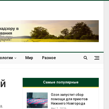
нологии
Мир
Разное
ый
Самые популярные
й
Ozon запустит сбор
й контроль
помощи для приютов
тически
Нижнего Новгорода
а.
ерок к
Авг 7, 2026