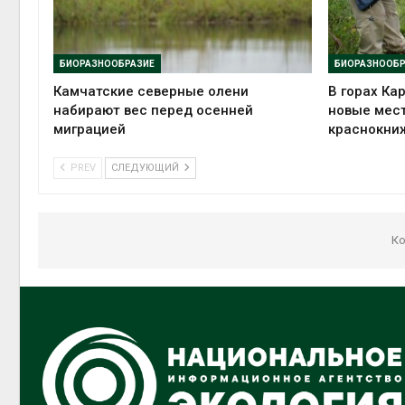
БИОРАЗНООБРАЗИЕ
БИОРАЗНООБР
Камчатские северные олени
В горах Ка
набирают вес перед осенней
новые мес
миграцией
краснокни
PREV
СЛЕДУЮЩИЙ
Ко