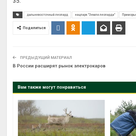
35.
Авг 6, 2
дальневосточный леопард
нацпарк "Земля леопарда"
Приморь
Поделиться
Авг 6, 2
ПРЕДЫДУЩИЙ МАТЕРИАЛ
В России расширят рынок электрокаров
Вам также могут понравиться