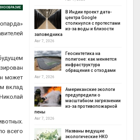
экон
ЗНООБРАЗИЕ
Авг 7
В Индии проект дата-
центра Google
еопарда»
 ускорит
столкнулся с протестами
нечной
из-за воды и близости
авителей
-за роста
заповедника
ороны ИИ
Авг 7, 2026
Геосинтетика на
удущем
в
полигоне: как меняется
ща Волги и
инфраструктура
зирован
те может
обращения с отходами
рму почти в
конт
он может
Авг 7, 2026
Авг 7
им вклад
Американские экологи
предупредили о
 Николай
требовал
масштабном загрязнении
ожения в
из-за противопожарной
ды на фоне
пены
 от пожаров
Авг 7, 2026
Авг 6
вотных.
ло всего
Названы ведущие
х шин
экологические НКО