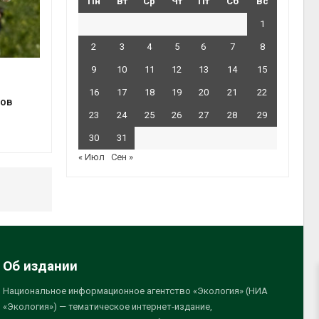
Пн
Вт
Ср
Чт
Пт
Сб
Вс
1
2
3
4
5
6
7
8
9
10
11
12
13
14
15
16
17
18
19
20
21
22
ов
23
24
25
26
27
28
29
30
31
« Июл
Сен »
Об издании
Национальное информационное агентство «Экология» (НИА
«Экология») — тематическое интернет-издание,