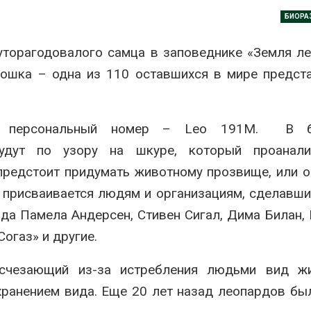
ить воду
наблюдению
БИОРА
026
Авг 8, 2026
торагодовалого самца в заповеднике «Земля л
Дождевая вода с крыш
Южная Корея
может помочь городам
развитие сол
кошка – одна из 110 оставшихся в мире предст
переживать жару
энергетики из
спроса со ст
Авг 7, 2026
Авг 7, 2026
Минприроды
му персональный номер – Leo 191M. В б
потребовало ускорить
Приток воды 
строительство мусорных
водохранили
будут по узору на шкуре, который проанали
объектов и уборку
Камы в авгус
нерных площадок
превысить но
предстоит придумать животному прозвище, или 
полтора раза
026
е присваивается людям и организациям, сделавш
Авг 7, 2026
Панамский канал вновь
да Памела Андерсен, Стивен Сигал, Дима Билан,
ограничивает загрузку
Евросоюз по
огаз» и другие.
судов из-за дефицита
увеличить вл
пресной воды
защиту приро
роста ущерба
026
счезающий из-за истребления людьми вид жи
Авг 7, 2026
хранением вида. Еще 20 лет назад леопардов бы
В китайской провинции
Шэньси из-за паводков
Дом из стары