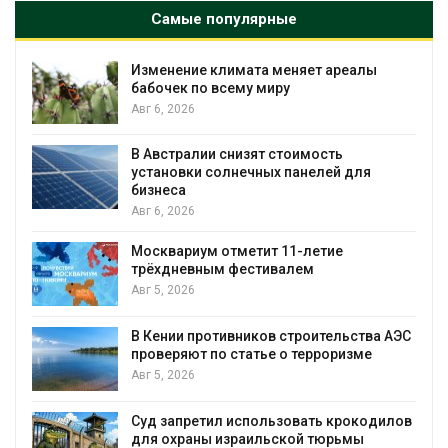
Самые популярные
енение климата меняет ареалы
Стартовал
чек по всему миру
экологич
«Экопози
, 2026
Авг 5, 2026
стралии снизят стоимость
Омская об
новки солнечных панелей для
рублей на
неса
Авг 5, 2026
, 2026
квариум отметит 11-летие
В Японии высаживают п
хдневным фестивалем
от цунами
, 2026
Авг 5, 2026
Суд взыс
нии противников строительства АЭС
компании 
еряют по статье о терроризме
недрам
, 2026
Авг 5, 2026
 запретил использовать крокодилов
Микроплас
 охраны израильской тюрьмы
животных