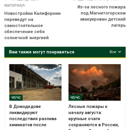
МАТЕРИАЛ
Из-за лесного пожара
под Магнитогорском
Новостройки Калифорнии
эвакуирован детский
переведут на
лагерь
самостоятельное
обеспечение себя
солнечной энергией
Вам также могут понравиться
Все
ЧП/ЧС
ЧП/ЧС
В Домодедове
Лесные пожары к
ликвидируют
началу августа:
последствия разлива
крупные очаги
химикатов после
сохраняются в России,