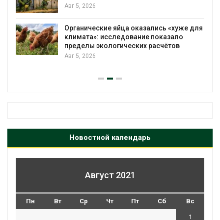
, 2026
гидротер
Авг 5, 2026
нические яйца оказались «хуже для
мата»: исследование показало
В Пермск
делы экологических расчётов
дела о хи
строител
, 2026
Авг 5, 2026
Новостной календарь
Август 2021
Пн
Вт
Ср
Чт
Пт
Сб
Вс
1