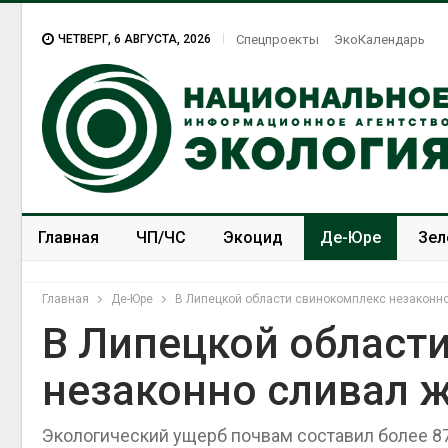
ЧЕТВЕРГ, 6 АВГУСТА, 2026
Спецпроекты
ЭкоКалендарь
Главная
ЧП/ЧС
Экоцид
Де-Юре
Зел
Спецпроекты
ЭкоЗОЖ
Главная
Де-Юре
В Липецкой области свинокомплекс незаконн
В Липецкой област
незаконно сливал 
Экологический ущерб почвам составил более 87