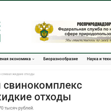
еная экономика
Биоразнообразие
Наука и тех
о сливал жидкие отходы
и свинокомплекс
жидкие отходы
В Австралии снизят
МЕГА и ВкусВ
стоимость установки
установили
солнечных панелей для
экообменник
0 тысяч рублей.
бизнеса
вторсырья