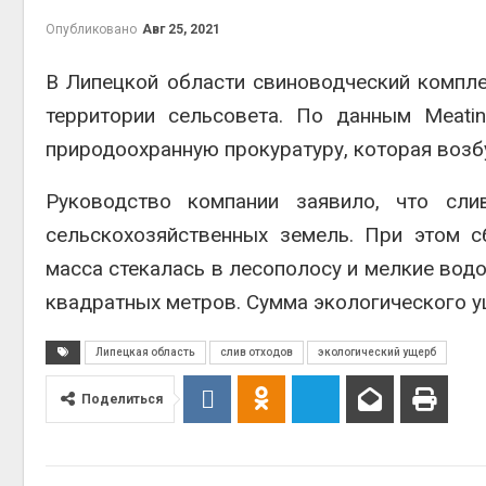
Авг 6, 2
Опубликовано
Авг 25, 2021
В Липецкой области свиноводческий компл
территории сельсовета. По данным Meati
природоохранную прокуратуру, которая возб
Руководство компании заявило, что сли
сельскохозяйственных земель. При этом с
Авг 5, 2
масса стекалась в лесополосу и мелкие вод
квадратных метров. Сумма экологического у
Липецкая область
слив отходов
экологический ущерб
Авг 5, 2
Поделиться