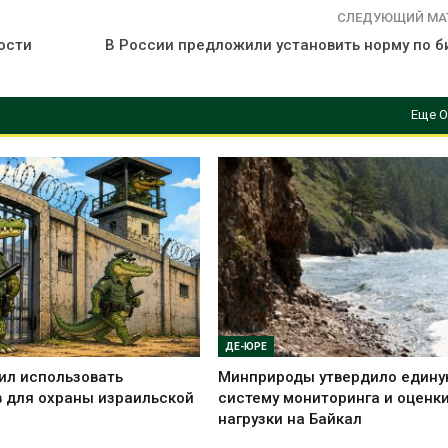
ических расчётов
краснокнижн
СЛЕДУЮЩИЙ МА
026
Авг 6, 2026
ости
В России предложили установить норму по б
Стартовал прием заявок
Учёные научи
на экологическую
производить
премию
белок для ра
Еще О
«Экопозитив-2026»
мяса
026
Авг 6, 2026
ДЕ-ЮРЕ
ил использовать
Минприроды утвердило един
 для охраны израильской
систему мониторинга и оценк
нагрузки на Байкал