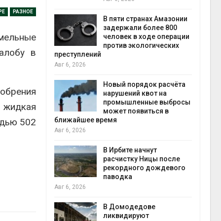
Авг 6
РЕ
РАЗНОЕ
В пяти странах Амазонии
ложили
задержали более 800
емельные
ьевую воду
человек в ходе операции
 помощью
против экологических
жалобу в
преступлений
Авг 6, 2026
«Экопульс»
Новый порядок расчёта
обрения
я мусорных
нарушений квот на
устят в
промышленные выбросы
у жидкая
может появиться в
Авг 5
ближайшее время
адью 502
Авг 6, 2026
т всё
ой
В Ирбите начнут
а засух,
расчистку Ницы после
 рубок
рекордного дождевого
Авг 5
паводка
Авг 6, 2026
чаево-
явили новые
В Домодедове
астания
ликвидируют