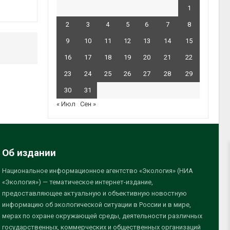
1
2
3
4
5
6
7
8
9
10
11
12
13
14
15
16
17
18
19
20
21
22
23
24
25
26
27
28
29
30
31
« Июл
Сен »
Об издании
Национальное информационное агентство «Экология» (НИА
«Экология») — тематическое интернет-издание,
предоставляющее актуальную и объективную новостную
информацию об экологической ситуации в России и в мире,
мерах по охране окружающей среды, деятельности различных
государственных, коммерческих и общественных организаций