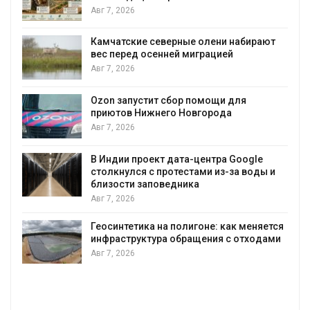
Авг 7, 2026
Камчатские северные олени набирают
и
вес перед осенней миграцией
Авг 7, 2026
А
Ozon запустит сбор помощи для
к
приютов Нижнего Новгорода
Авг 7, 2026
В Индии проект дата-центра Google
столкнулся с протестами из-за воды и
А
близости заповедника
Авг 7, 2026
Геосинтетика на полигоне: как меняется
инфраструктура обращения с отходами
Авг 7, 2026