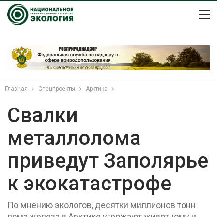
Главная
Спецпроекты
Арктика
Свалки
металлолома
приведут Заполярье
к экокатастрофе
По мнению экологов, десятки миллионов тонн
лома железа в Арктике угрожают животному и