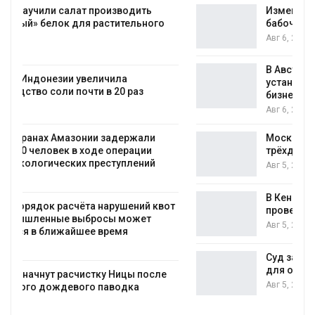
Изменение климата меняет ареалы
бабочек по всему миру
Авг 6, 2026
В Австралии снизят стоимость
установки солнечных панелей для
бизнеса
Авг 6, 2026
Москвариум отметит 11-летие
трёхдневным фестивалем
Авг 5, 2026
В Кении противников строительства АЭС
от
проверяют по статье о терроризме
Авг 5, 2026
Суд запретил использовать крокодилов
для охраны израильской тюрьмы
Авг 5, 2026