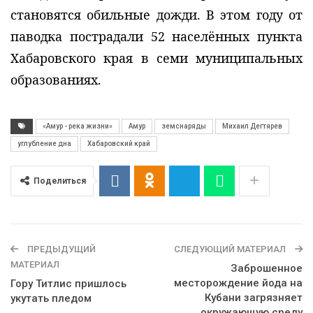
становятся обильные дожди. В этом году от
паводка пострадали 52 населённых пункта
Хабаровского края в семи муниципальных
образованиях.
«Амур - река жизни»
Амур
земснаряды
Михаил Дегтярев
углубление дна
Хабаровский край
Поделиться
ПРЕДЫДУЩИЙ
СЛЕДУЮЩИЙ МАТЕРИАЛ
МАТЕРИАЛ
Заброшенное
месторождение йода на
Гору Титлис пришлось
Кубани загрязняет
укутать пледом
окружающую среду