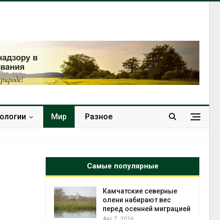
нологии
Мир
Разное
Самые популярные
к из
Камчатские северные
жет
олени набирают вес
ск жировой
перед осенней миграцией
ни
Авг 7, 2026