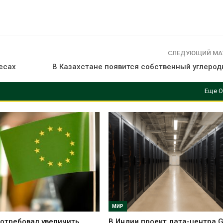
СЛЕДУЮЩИЙ МА
есах
В Казахстане появится собственный углерод
Еще О
МИР
отребовал увеличить
В Индии проект дата-центра 