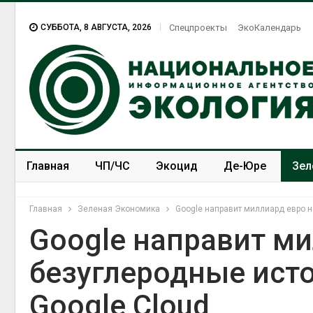
СУББОТА, 8 АВГУСТА, 2026
Спецпроекты
ЭкоКалендарь
Главная
ЧП/ЧС
Экоцид
Де-Юре
Зел
Спецпроекты
ЭкоЗОЖ
Главная
Зеленая Экономика
Google направит миллиард евро н
Google направит ми
безуглеродные исто
Google Cloud