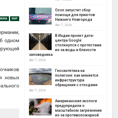
прир
Авг 7
Ozon запустит сбор
й
помощи для приютов
ОМИКА
МИР
й контроль
Нижнего Новгорода
тически
Авг 7, 2026
ерок к
рмании,
В Индии проект дата-
экон
об одном
центра Google
Авг 7
столкнулся с протестами
нирующей
 ускорит
из-за воды и близости
нечной
заповедника
-за роста
Авг 7, 2026
ороны ИИ
точников
Геосинтетика на
полигоне: как меняется
ля новых
в
инфраструктура
бального
ща Волги и
обращения с отходами
те может
Авг 7, 2026
рму почти в
конт
Американские экологи
Авг 7
предупредили о
масштабном загрязнении
требовал
из-за противопожарной