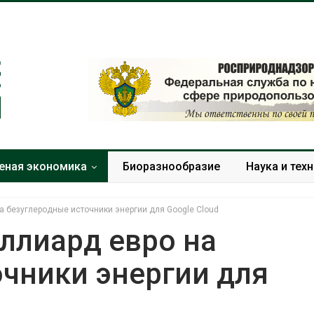
еная экономика
Биоразнообразие
Наука и тех
а безуглеродные источники энергии для Google Cloud
ллиард евро на
чники энергии для
Тайфун, засуха и пожары:
Микропласти
сразу несколько
упаковки мо
регионов столкнулись с
усиливать ри
экстремальными
болезни пече