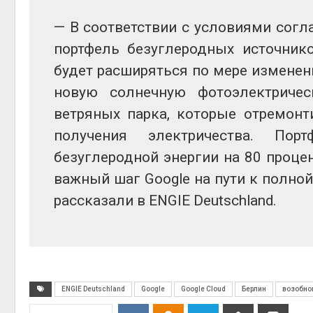
— В соответствии с условиями согла
Авг 6, 2
портфель безуглеродных источник
будет расширяться по мере изменен
новую солнечную фотоэлектриче
ветряных парка, которые отремонт
Авг 6, 2
получения электричества. Пор
безуглеродной энергии на 80 проце
важный шаг Google на пути к полной
рассказали в ENGIE Deutschland.
ENGIE Deutschland
Google
Google Cloud
Берлин
возобно