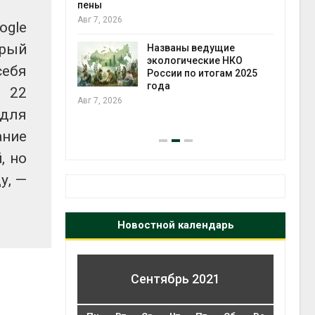
ожения в
пены
ды на фоне
Авг 7, 2026
ogle
 от пожаров
Авг 6
орый
Названы ведущие
экологические НКО
себя
х шин
России по итогам 2025
ться без
года
и 22
 и почти
Авг 7, 2026
я
 для
Авг 6
ние
, но
у, —
Новостной календарь
Сентябрь 2021