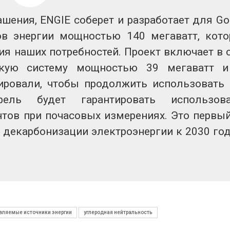
ограничивает загрузку
увеличить вл
судов из-за дефицита
защиту приро
шения, ENGIE соберет и разработает для Go
пресной воды
роста ущерба
026
Авг 7, 2026
ов энергии мощностью 140 мегаватт, кот
ия наших потребностей. Проект включает в 
В китайской провинции
Дом из стары
Шэньси из-за паводков
может обходи
скую систему мощностью 39 мегаватт 
эвакуировали более 140
кондиционера
тыс. человек
без отоплени
ировали, чтобы продолжить использовать
026
Авг 7, 2026
тфель будет гарантировать использова
нтов при почасовых измерениях. Это первый
 декарбонизации электроэнергии к 2030 год
вляемые источники энергии
углеродная нейтральность