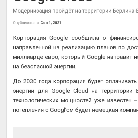
приро
Модернизация пройдёт на территории Берлина-
Авг 7, 2
Опубликовано
Сен 1, 2021
Корпорация Google сообщила о финансиро
эконом
направленной на реализацию планов по дос
Авг 7, 2
миллиарде евро, который Google направит 
на безопасной энергии.
До 2030 года корпорация будет оплачиват
энергии для Google Cloud на территории
технологических мощностей уже известен –
потепления с Googl’ом будет немецкая компан
контей
Авг 7, 2